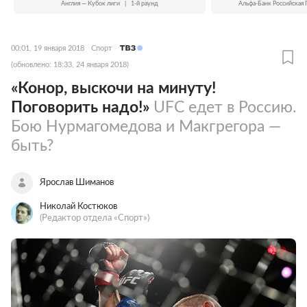
Англия — Кубок лиги
|
1-й раунд
Альфа-Банк Российская 
00:01, 19 января 2018
Спорт
(обновлено: 18:33, 24 января 2018)
«Конор, выскочи на минуту!
Поговорить надо!»
UFC едет в Россию.
Бою Нурмагомедова и Макгрегора —
быть?
Ярослав Шиманов
Николай Костюков
(Редактор отдела «Спорт»)