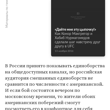
Материалы по теме
«Дайте мне эту цыпочку!»
Как Конор Макгрегор и
Хабиб Нурмагомедов
сделали шаг навстречу друг
другу в UFC
13 ноября 2016
В России принято показывать единоборства
на общедоступных каналах, но российская
аудитория смешанных единоборств не
сравнится по численности с американской.
И если бой состоится вечером по
московскому времени, то жители обоих
американских побережий смогут
посмотреть его в комфортное для себя