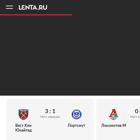
11
A
3 : 1
0 
Матч завершён
Матч з
Вест Хэм
Портсмут
Локомотив М
Юнайтед