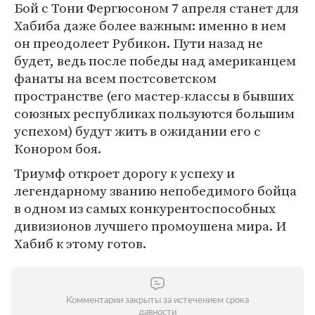
Бой с Тони Фергюсоном 7 апреля станет для
Хабиба даже более важным: именно в нем
он преодолеет Рубикон. Пути назад не
будет, ведь после победы над американцем
фанаты на всем постсоветском
пространстве (его мастер-классы в бывших
союзных республиках пользуются большим
успехом) будут жить в ожидании его с
Конором боя.
Триумф откроет дорогу к успеху и
легендарному званию непобедимого бойца
в одном из самых конкурентоспособных
дивизионов лучшего промоушена мира. И
Хабиб к этому готов.
Комментарии закрыты за истечением срока
давности