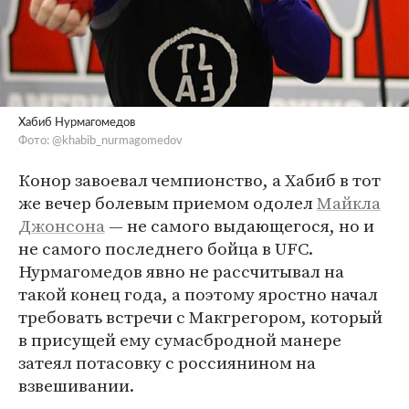
Хабиб Нурмагомедов
Фото: @khabib_nurmagomedov
Конор завоевал чемпионство, а Хабиб в тот
же вечер болевым приемом одолел
Майкла
Джонсона
— не самого выдающегося, но и
не самого последнего бойца в UFC.
Нурмагомедов явно не рассчитывал на
такой конец года, а поэтому яростно начал
требовать встречи с Макгрегором, который
в присущей ему сумасбродной манере
затеял потасовку с россиянином на
взвешивании.