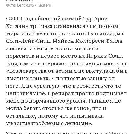
Фото: Lehtikuva / Reuters
С 2001 года больной астмой Тур Арне
Хетланн три раза становился чемпионом
мира и также выиграл золото Олимпиады в
Солт-Лейк-Сити. Майкен Касперсен Фалла
завоевала четыре золота мировых
первенств и первое место на Играх в Сочи.
В одном из интервью спортсменка заявляла:
«Без лекарства от астмы я не выступала бы в
лыжных гонках. Я полностью завишу от
него. Я не чувствую, что в этом есть что-то
неправильное. Препарат просто поднимает
меня до нормального уровня. Раньше я не
могла бегать столько же гонок, что и
остальные, потому что испытывала
ужасные проблемы с легкими».
Звезда норвежского лыжного спорта
Марит