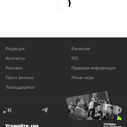
Редакция
Вакансии
Контакты
RSS
Реклама
Правовая информация
Пресс-релизы
Мини-игры
Техподдержка
18
+
Угадайте, где