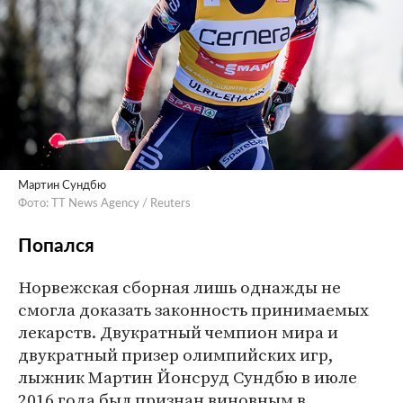
Мартин Сундбю
Фото: TT News Agency / Reuters
Попался
Норвежская сборная лишь однажды не
смогла доказать законность принимаемых
лекарств. Двукратный чемпион мира и
двукратный призер олимпийских игр,
лыжник Мартин Йонсруд Сундбю в июле
2016 года был признан виновным в