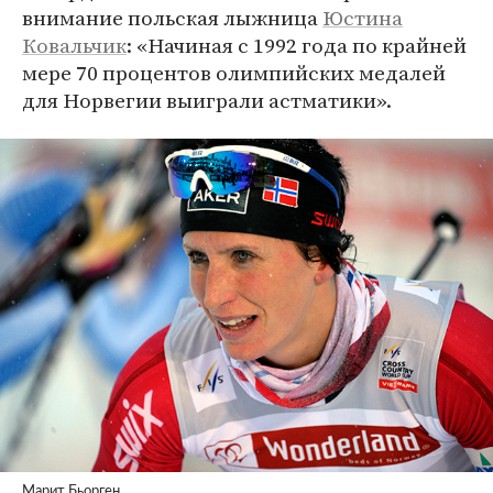
внимание польская лыжница
Юстина
Ковальчик
: «Начиная с 1992 года по крайней
мере 70 процентов олимпийских медалей
для Норвегии выиграли астматики».
Марит Бьорген