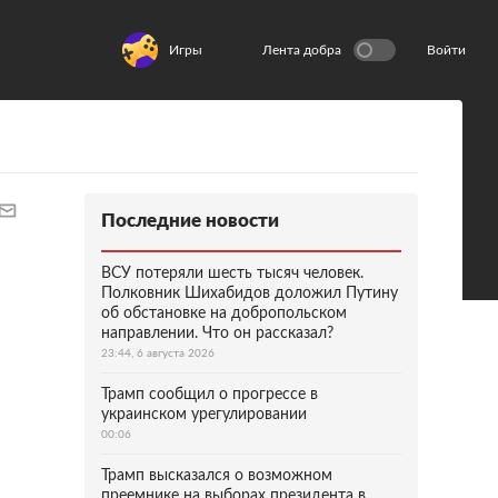
Игры
Лента добра
Войти
Последние новости
ВСУ потеряли шесть тысяч человек.
Полковник Шихабидов доложил Путину
об обстановке на добропольском
направлении. Что он рассказал?
23:44, 6 августа 2026
Трамп сообщил о прогрессе в
украинском урегулировании
00:06
Трамп высказался о возможном
преемнике на выборах президента в