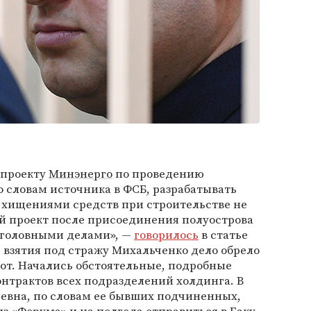
 проекту
Минэнерго
по проведению
о словам источника в ФСБ, разрабатывать
 хищениями средств при строительстве не
й проект после присоединения полуострова
уголовными делами», —
говорилось
в статье
е взятия под стражу Михальченко дело обрело
рот. Начались обстоятельные, подробные
нтрактов всех подразделений холдинга. В
ьевна, по словам ее бывших подчиненных,