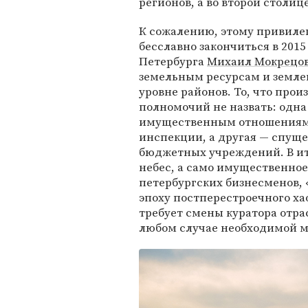
регионов, а во второй столице
К сожалению, этому привил
бесславно закончиться в 2015
Петербурга
Михаил Мокрецо
земельным ресурсам и земле
уровне районов. То, что прои
полномочий не назвать: одн
имущественным отношениям 
инспекции, а другая — спущ
бюджетных учреждений. В ито
небес, а само имущественное
петербургских бизнесменов, «
эпоху постперестроечного ха
требует смены куратора отрас
любом случае необходимой 