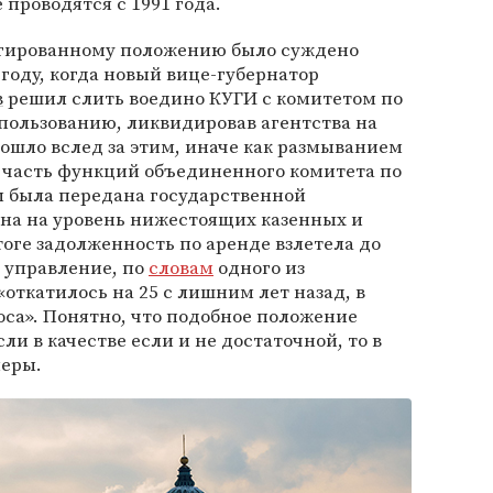
 проводятся с 1991 года.
егированному положению было суждено
 году, когда новый вице-губернатор
в
решил слить воедино КУГИ с комитетом по
пользованию, ликвидировав агентства на
зошло вслед за этим, иначе как размыванием
а часть функций объединенного комитета по
была передана государственной
ена на уровень нижестоящих казенных и
ге задолженность по аренде взлетела до
 управление, по
словам
одного из
откатилось на 25 с лишним лет назад, в
оса». Понятно, что подобное положение
ли в качестве если и не достаточной, то в
меры.