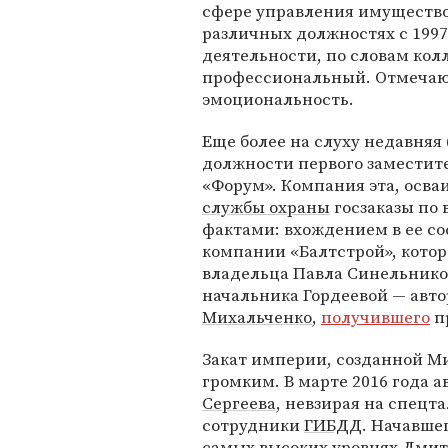
сфере управления имущество
различных должностях с 1997 
деятельности, по словам кол
профессиональный. Отмечают
эмоциональность.
Еще более на слуху недавняя 
должности первого заместит
«Форум». Компания эта, осв
службы охраны
госзаказы по 
фактами: вхождением в ее с
компании «Балтстрой», кото
владельца Павла Синельнико
начальника Гордеевой — авт
Михальченко
,
получившего
пр
Закат империи, созданной М
громким. В марте 2016 года 
Сергеева
, невзирая на спецт
сотрудники
ГИБДД
. Начавше
самых высоких уровнях Дмитр