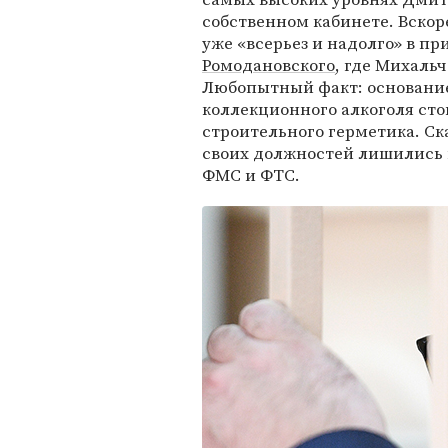
собственном кабинете. Вскоре
уже «всерьез и надолго» в 
Ромодановского
, где Михаль
Любопытный факт: основанием
коллекционного алкоголя сто
строительного герметика. С
своих должностей лишились 
ФМС и ФТС.