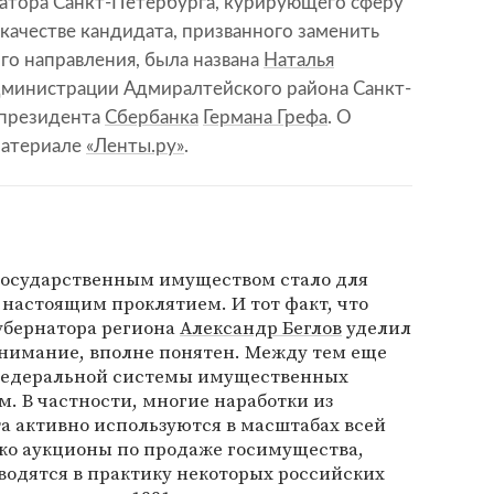
атора Санкт-Петербурга, курирующего сферу
качестве кандидата, призванного заменить
го направления, была названа
Наталья
министрации Адмиралтейского района Санкт-
президента
Сбербанка
Германа Грефа
. О
материале
«Ленты.ру»
.
государственным имуществом стало для
настоящим проклятием. И тот факт, что
убернатора региона
Александр Беглов
уделил
внимание, вполне понятен. Между тем еще
 федеральной системы имущественных
. В частности, многие наработки из
а активно используются в масштабах всей
ько аукционы по продаже госимущества,
водятся в практику некоторых российских