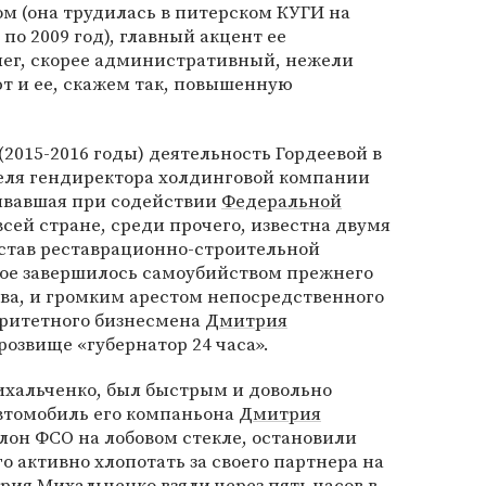
м (она трудилась в питерском КУГИ на
по 2009 год), главный акцент ее
лег, скорее административный, нежели
 и ее, скажем так, повышенную
(2015-2016 годы) деятельность Гордеевой в
еля гендиректора холдинговой компании
аивавшая при содействии
Федеральной
всей стране, среди прочего, известна двумя
остав реставрационно-строительной
рое завершилось самоубийством прежнего
ва, и громким арестом непосредственного
оритетного бизнесмена
Дмитрия
озвище «губернатор 24 часа».
ихальченко, был быстрым и довольно
автомобиль его компаньона
Дмитрия
алон ФСО на лобовом стекле, остановили
го активно хлопотать за своего партнера на
ия Михальченко взяли через пять часов в