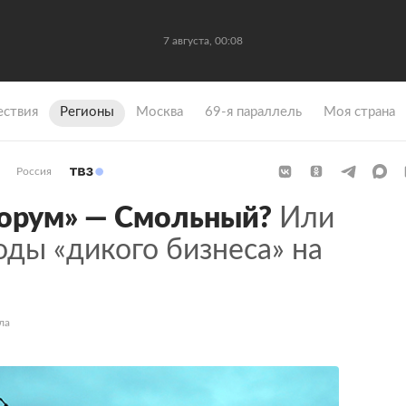
7 августа, 00:08
ствия
Регионы
Москва
69-я параллель
Моя страна
Россия
орум» — Смольный?
Или
ды «дикого бизнеса» на
ла