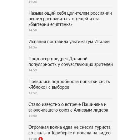
14:26
Называющий себя целителем россиянин
решил расправиться с тещей из-за
«бактерии египтянка»
14:58
Испания поставила ультиматум Италии
14:56
Продюсер предрек Долиной
популярность у сочувствующих зрителей
14:53
Появились подробности попытки снять
«Яблоко» с выборов
14:52
Стало известно о встрече Пашиняна и
заключившего союз с Алиевым лидера
14:50
Огромная волна едва не снесла туриста
со скалы в Териберке и попала на видео
14:48