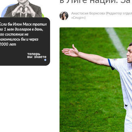
в Лиге наций. З
Анастасия Борисова
(Редактор отде
«Спорт»)
Если бы Илон Маск тратил
по 1 млн долларов в день,
его состояние не
закончилось бы и через
2000 лет