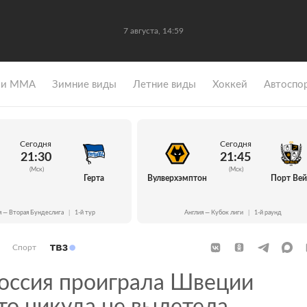
7 августа, 14:59
 и ММА
Зимние виды
Летние виды
Хоккей
Автоспо
Сегодня
Сегодня
21:30
21:45
(Мск)
(Мск)
Герта
Вулверхэмптон
Порт Ве
я — Вторая Бундеслига
|
1-й тур
Англия — Кубок лиги
|
1-й раунд
Спорт
оссия проиграла Швеции