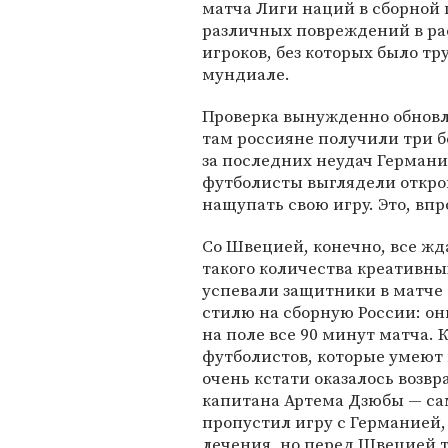
матча Лиги наций в сборной 
различных повреждений в ра
игроков, без которых было т
мундиале.
Проверка вынужденно обновл
там россияне получили три б
за последних неудач Германи
футболисты выглядели откров
нащупать свою игру. Это, впр
Со Швецией, конечно, все жд
такого количества креативны
успевали защитники в матче
стилю на сборную России: он
на поле все 90 минут матча. 
футболистов, которые умеют и
очень кстати оказалось возв
капитана Артема Дзюбы — са
пропустил игру с Германией,
лечения, но перед Швецией т