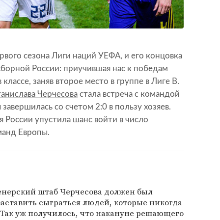
рвого сезона Лиги наций УЕФА, и его концовка
сборной России: приучившая нас к победам
классе, заняв второе место в группе в Лиге В.
анислава Черчесова
стала встреча с командой
завершилась со счетом 2:0 в пользу хозяев.
я России упустила шанс войти в число
манд Европы.
ренерский штаб Черчесова должен был
заставить сыграться людей, которые никогда
 Так уж получилось, что накануне решающего