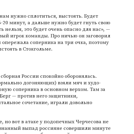
нам нужно сплотиться, выстоять. Будет
-20 минут, а дальше нужно будет гнуть свою
 нельзя, это будет очень опасно для нас», —
вый игрок команды. Про ничью он заговорил
и опережала соперника на три очка, поэтому
ыстоять в Стокгольме.
 сборная России спокойно оборонялась.
ормально догоняющих) взяли мяч и худо-
фную соперника в основном верхом. Там за
Берг
— против него защитники,
альное сочетание, играли довольно
е, но вот в атаке у подопечных Черчесова не
ознанный выпад россияне совершили минуте