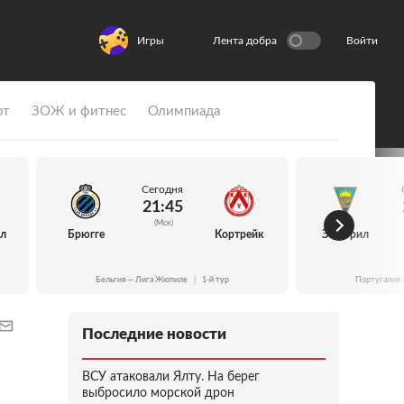
Игры
Лента добра
Войти
рт
ЗОЖ и фитнес
Олимпиада
Сегодня
21:45
(Мск)
йл
Брюгге
Кортрейк
Эшторил
Бельгия — Лига Жюпиле
|
1-й тур
Португалия 
Последние новости
ВСУ атаковали Ялту. На берег
выбросило морской дрон