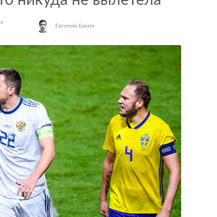
ато никуда не вылетела
ла
Евгений Бакин