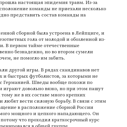
прошла настоящая эпидемия травм. Из-за
сположение команды не приехали несколько
рудно представить состав команды на
енной сборной была устроена в Лейпциге, и
езответных гола от молодой и обозленной из-
и. В первом тайме отечественные
енно безнадежно, но во втором сумели
очем, не помогло им забить.
али другой игры. В рядах скандинавов нет
х и быстрых футболистов, за которыми не
 с Германией. Шведы вообще похожи по
и играют довольно вязко, но при этом пашут
К тому же в их составе много крепких
 любят вести силовую борьбу. В связи с этим
ращение в расположение сборной России
мого мощного и цепкого нападающего. Он
 потому что проходил краткосрочный курс
ренировался в общей группе.