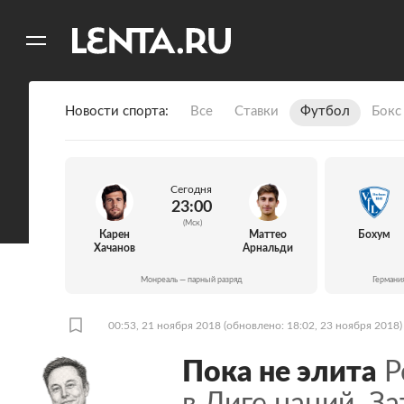
11
A
Новости спорта
Все
Ставки
Футбол
Бокс
Сегодня
23:00
(Мск)
Карен
Маттео
Бохум
Хачанов
Арнальди
Монреаль — парный разряд
Германи
00:53, 21 ноября 2018
(обновлено: 18:02, 23 ноября 2018)
Пока не элита
Р