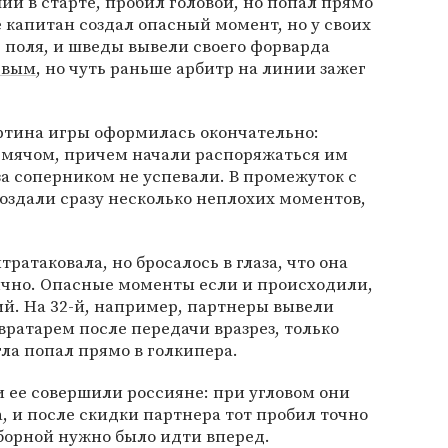
ий в старте, пробил головой, но попал прямо
е капитан создал опасный момент, но у своих
е поля, и шведы вывели своего форварда
евым
, но чуть раньше арбитр на линии зажег
артина игры оформилась окончательно:
 мячом, причем начали распоряжаться им
за соперником не успевали. В промежуток с
создали сразу несколько неплохих моментов,
ратаковала, но бросалось в глаза, что она
ично. Опасные моменты если и происходили,
й. На 32-й, например, партнеры вывели
вратарем после передачи вразрез, только
гла попал прямо в голкипера.
и ее совершили россияне: при угловом они
 и после скидки партнера тот пробил точно
сборной нужно было идти вперед.