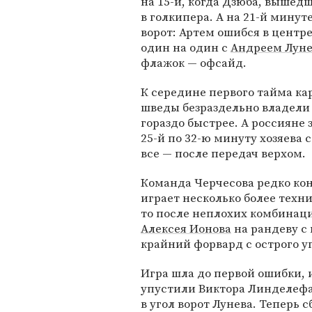
на 15-й, когда Дзюба, вышедш
в голкипера. А на 21-й минут
ворот: Артем ошибся в центр
один на один с
Андреем Лун
флажок — офсайд.
К середине первого тайма к
шведы безраздельно владели
гораздо быстрее. А россияне 
25-й по 32-ю минуту хозяева 
все — после передач верхом.
Команда Черчесова редко конт
играет несколько более техн
то после неплохих комбинаци
Алексея Ионова
на рандеву с 
крайний форвард с острого у
Игра шла до первой ошибки, 
упустили Виктора Линделефа,
в угол ворот Лунева. Теперь 