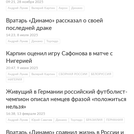
09:21, 28 ноября 2025
Андрей Лунев
Валерий Карпин
Акрон
Динамо
Вратарь «Динамо» рассказал о своей
последней драке
14:23, 8 июля 2025
Андрей Лунев
Динамо
Торпедо
Карпин оценил игру Сафонова в матче с
Нигерией
20:47, 9 июня 2025
Андрей Лунев
Валерий Карпин
СБОРНАЯ РОССИИ
БЕЛОРУССИЯ
НИГЕРИЯ
Живущий в Германии российский футболист-
чемпион описал немцев фразой «положиться
нельзя»
16:38, 13 февраля 2025
Андрей Лунев
Юрий Савичев
Динамо
Торпедо
БРАЗИЛИЯ
ГЕРМАНИЯ
Вратарь «Динамо» сравнил жизнь в России и