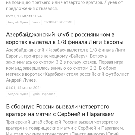
на позицию третьего или четвертого вратаря. Лунев от
предложения отказался.
09:57, 17 марта 2024
Андрей Лунев
Зенит
СБОРНАЯ РОССИИ
Азербайджанский клуб с россиянином в
воротах вылетел в 1/8 финала Лиги Европы
Азербайджанский «Карабах» вылетел в 1/8 финала Лиги
Европы, проиграв немецкому «Байеру». Встреча
закончилась со счетом 3:2 в пользу хозяев. Первая игра
команд завершилась вничью со счетом 2:2. В обоих
матчах в воротах «Карабаха» стоял российский футболист
Андрей Лунев.
01:01, 15 марта 2024
Андрей Лунев
Гурбан Гурбанов
В сборную России вызвали четвертого
вратаря на матчи с Сербией и Парагваем
Тренерский штаб сборной России вызвал четвертого
вратаря на товарищеские матчи с Сербией и Парагваем.
Им стал голкипер греческого «Панатинаикоса» Юрий