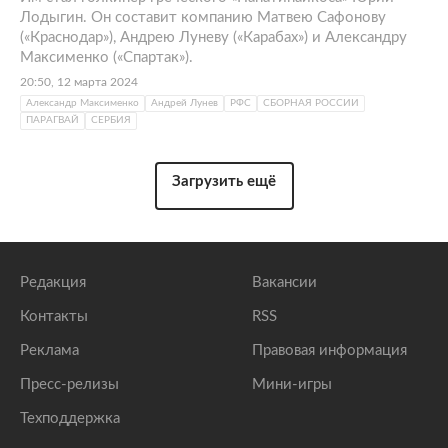
Лодыгин. Он составит компанию Матвею Сафонову
(«Краснодар»), Андрею Луневу («Карабах») и Александру
Максименко («Спартак»).
20:50, 12 марта 2024
Александр Максименко
Андрей Лунев
РФС
СБОРНАЯ РОССИИ
ПАРАГВАЙ
СЕРБИЯ
Загрузить ещё
Редакция
Вакансии
Контакты
RSS
Реклама
Правовая информация
Пресс-релизы
Мини-игры
Техподдержка