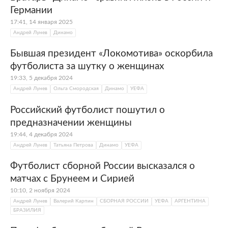
Германии
17:41, 14 января 2025
Андрей Лунев
Динамо
Бывшая президент «Локомотива» оскорбила
футболиста за шутку о женщинах
19:33, 5 декабря 2024
Андрей Лунев
Ольга Смородская
Динамо
УЕФА
Российский футболист пошутил о
предназначении женщины
19:44, 4 декабря 2024
Андрей Лунев
Татьяна Петрова
Динамо
УЕФА
Футболист сборной России высказался о
матчах с Брунеем и Сирией
10:10, 2 ноября 2024
Андрей Лунев
Валерий Карпин
СБОРНАЯ РОССИИ
УЕФА
АРГЕНТИНА
БРАЗИЛИЯ