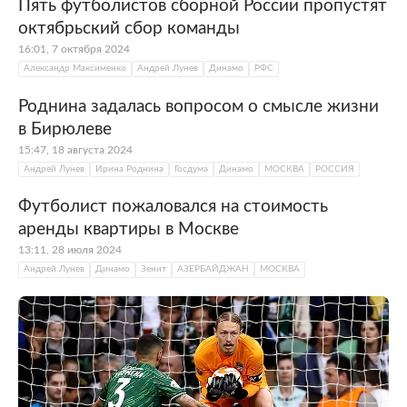
Пять футболистов сборной России пропустят
октябрьский сбор команды
16:01, 7 октября 2024
Александр Максименко
Андрей Лунев
Динамо
РФС
Роднина задалась вопросом о смысле жизни
в Бирюлеве
15:47, 18 августа 2024
Андрей Лунев
Ирина Роднина
Госдума
Динамо
МОСКВА
РОССИЯ
Футболист пожаловался на стоимость
аренды квартиры в Москве
13:11, 28 июля 2024
Андрей Лунев
Динамо
Зенит
АЗЕРБАЙДЖАН
МОСКВА