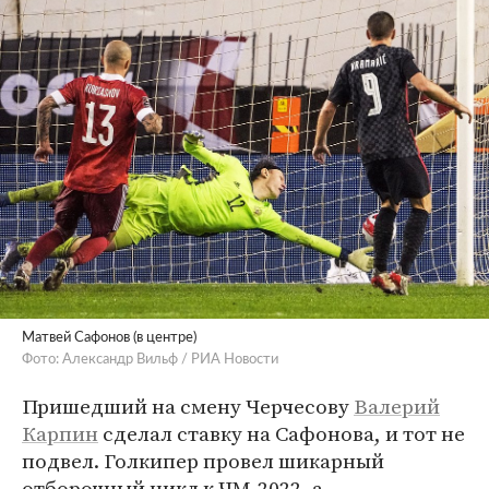
Матвей Сафонов (в центре)
Фото: Александр Вильф / РИА Новости
Пришедший на смену Черчесову
Валерий
Карпин
сделал ставку на Сафонова, и тот не
подвел. Голкипер провел шикарный
отборочный цикл к ЧМ-2022, а