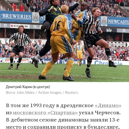
Дмитрий Харин (в центре)
Фото: John Sibley / Action Images / Reuters
В том же 1993 году в дрезденское
«Динамо»
из
московского «Спартака»
уехал Черчесов.
В дебютном сезоне динамовцы заняли 13-е
место и сохранили прописку в бундеслиге,