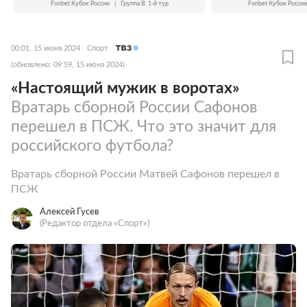
Fonbet Кубок России
|
Группа B. 1-й тур
Fonbet Кубок России
00:01, 15 июня 2024
Спорт
(обновлено: 09:59, 15 июня 2024)
«Настоящий мужик в воротах»
Вратарь сборной России Сафонов
перешел в ПСЖ. Что это значит для
российского футбола?
Вратарь сборной России Матвей Сафонов перешел в
ПСЖ
Алексей Гусев
(Редактор отдела «Спорт»)