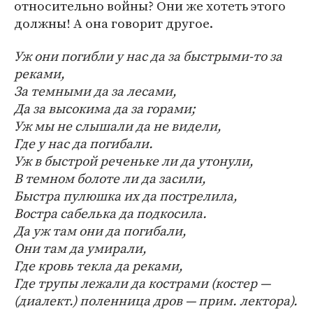
относительно войны? Они же хотеть этого
должны! А она говорит другое.
Уж они погибли у нас да за быстрыми-то за
реками,
За темными да за лесами,
Да за высокима да за горами;
Уж мы не слышали да не видели,
Где у нас да погибали.
Уж в быстрой реченьке ли да утонули,
В темном болоте ли да засили,
Быстра пулюшка их да пострелила,
Востра сабелька да подкосила.
Да уж там они да погибали,
Они там да умирали,
Где кровь текла да реками,
Где трупы лежали да кострами (костер —
(диалект.) поленница дров — прим. лектора).