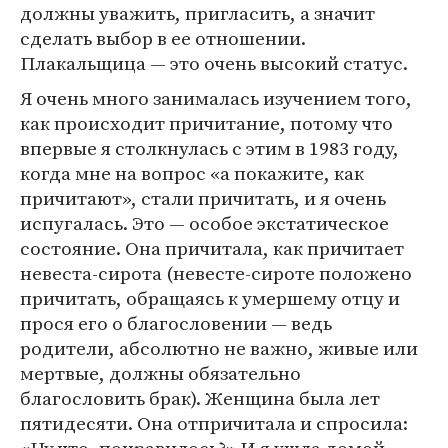
должны уважить, пригласить, а значит
сделать выбор в ее отношении.
Плакальщица — это очень высокий статус.
Я очень много занималась изучением того,
как происходит причитание, потому что
впервые я столкнулась с этим в 1983 году,
когда мне на вопрос «а покажите, как
причитают», стали причитать, и я очень
испугалась. Это — особое экстатическое
состояние. Она причитала, как причитает
невеста-сирота (невесте-сироте положено
причитать, обращаясь к умершему отцу и
прося его о благословении — ведь
родители, абсолютно не важно, живые или
мертвые, должны обязательно
благословить брак). Женщина была лет
пятидесяти. Она отпричитала и спросила:
«Ну что, понравилось?» И я ушла домой