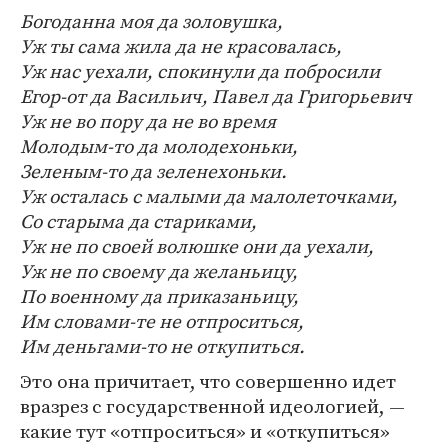
Богоданна моя да золовушка,
Уж ты сама жила да не красовалась,
Уж нас уехали, спокинули да побросили
Егор-от да Васильич, Павел да Григорьевич
Уж не во пору да не во время
Молодым-то да молодехоньки,
Зеленым-то да зеленехоньки.
Уж осталась с малыми да малолеточками,
Со старыма да стариками,
Уж не по своей волюшке они да уехали,
Уж не по своему да желаньицу,
По военному да приказаньицу,
Им словами-те не отпроситься,
Им деньгами-то не откупиться.
Это она причитает, что совершенно идет
вразрез с государственной идеологией, —
какие тут «отпроситься» и «откупиться»