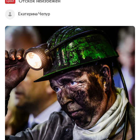
Отскок неизбежен
Цикл
Екатерина Чепур