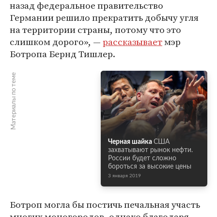
назад федеральное правительство
Германии решило прекратить добычу угля
на территории страны, потому что это
слишком дорого», —
рассказывает
мэр
Ботропа Бернд Тишлер.
Материалы по теме
Черная шайка
США
захватывают рынок нефти.
России будет сложно
бороться за высокие цены
3 января 2019
Ботроп могла бы постичь печальная участь
многих моногородов, однако благодаря