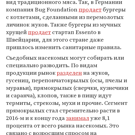
вид традиционного мяса. Так, в Германии
компания Bug Foundation
продает
бургеры
с котлетами, сделанными из перемолотых
личинок жуков. Также бургеры из мучных
хрущей
продает
стартап Essento в
Швейцарии, для этого стране даже
пришлось изменить санитарные правила.
Съедобных насекомых могут собирать или
специально разводить. По видам
продукции рынок
разделен
на жуков,
гусениц, перепончатокрылых (осы, пчелы и
муравьи), прямокрылых (сверчки, кузнечики
и саранча), клопов, также в пищу идут
термиты, стрекозы, мухи и прочие. Сегмент
прямокрылых стал стремительно расти в
2016-м и к концу года
занимал
уже 8,1
процента от всего рынка насекомых. Это
связано с возросшим спросом на