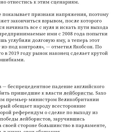
зно отнестись к этим сценариям.
 показывает признаки напряжения, поэтому
ет закончиться взрывом, после которого
 начинать все с нуля и искать пути выхода
, предпринимаемые ими с 2008 года попытки
шь углубили долговую яму, а теперь этот
из-под контроля», — отметил Якобсон. По
о в 2019 году рынок наконец сделает крутой
 ошибками.
в — беспрецедентное падение английского
бить пришедшие к власти
лейбористы
. Saxo
вым премьер-министром Великобритании
торый обещает народу всесторонние
орой референдум о сделке по выходу из
победы лейбористов, заручившись
 своей стороне большинство в парламенте,
 в жизнь свои обещания.