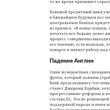
то же время призывает серье
Большой кредитный цикл уже
в ближайшем будущем все мож
центральным банкам придется
из кризиса. «В конце концов
печатать все больше денег ли
процесс совершенно выходит 
его мнению, есть надежда, чт
поворот и начнет работу над
Падение Англии
Один из вероятных сценарие
фунта, который должны угро
Bank предсказывает, что но
станет
Джереми Корбин
, ко
прогрессивные реформы и вт
состава
ЕС
. После решающей 
поддержкой народа и имея на
Корбин попытается воплотить