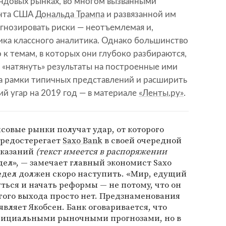
ндовых рынках, во многом вызванными
ента США
Дональда Трампа
и развязанной им
гнозировать риски — неотъемлемая и,
тика классного аналитика. Однако большинство
к темам, в которых они глубоко разбираются,
 «натянуть» результаты на построенные ими
за рамки типичных представлений и расширить
ий угар на 2019 год — в материале
«Ленты.ру»
.
овые рынки получат удар, от которого
предостерегает
Saxo Bank
в своей очередной
сказаний
(текст имеется в распоряжении
едел», — замечает главный экономист Saxo
редел должен скоро наступить. «Мир, едущий
уться и начать реформы — не потому, что он
ругого выхода просто нет. Предзнаменования
являет Якобсен. Банк оговаривается, что
фициальными рыночными прогнозами, но в