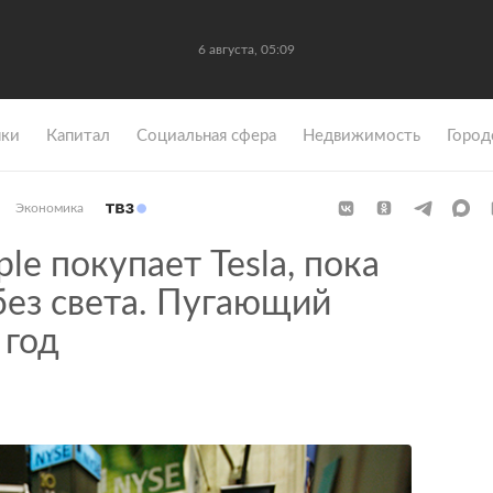
6 августа, 05:09
ки
Капитал
Социальная сфера
Недвижимость
Город
Экономика
le покупает Tesla, пока
без света. Пугающий
 год