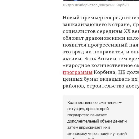
Лидер лейбористов Джереми Корбин
Новый премьер сосредоточит
зашкаливающего в стране, пр
социалистов середины ХХ ве
обложат драконовскими нало
появится прогрессивный нал
это вряд ли понравится, и о
активы. Банк Англии тем вре
«народное количественное см
программы
Корбина,
ЦБ
долж
ценных бумаг вкладывать их
районов, строительство дост
Количественное смягчение —
ситуация, при которой
государство печатает
дополнительный объем денег и
затем впрыскивает их в
экономику через покупку акций