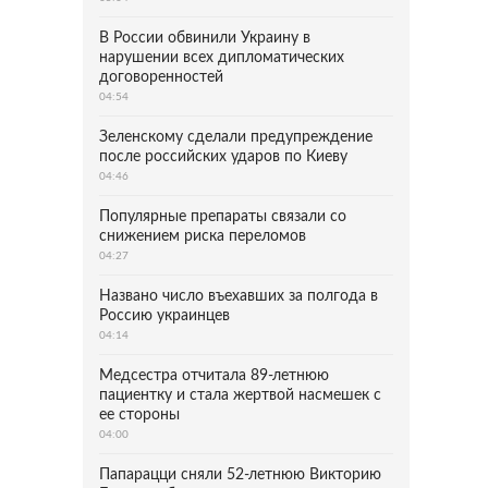
В России обвинили Украину в
нарушении всех дипломатических
договоренностей
04:54
Зеленскому сделали предупреждение
после российских ударов по Киеву
04:46
Популярные препараты связали со
снижением риска переломов
04:27
Названо число въехавших за полгода в
Россию украинцев
04:14
Медсестра отчитала 89-летнюю
пациентку и стала жертвой насмешек с
ее стороны
04:00
Папарацци сняли 52-летнюю Викторию