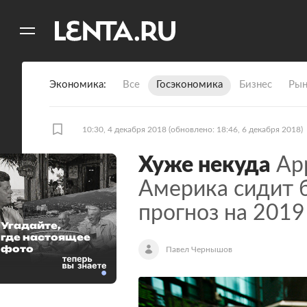
11
A
Экономика
Все
Госэкономика
Бизнес
Рын
10:30, 4 декабря 2018
(обновлено: 18:46, 6 декабря 2018)
Хуже некуда
App
Америка сидит 
прогноз на 2019
Угадайте,
где настоящее
фото
Павел Чернышов