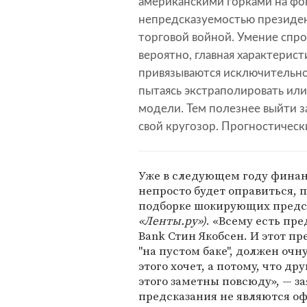
американскими горками на фо
непредсказуемостью презид
торговой войной. Умение спро
вероятно, главная характерис
привязываются исключительно 
пытаясь экстраполировать или
модели. Тем полезнее выйти 
свой кругозор. Прогностическ
Уже в следующем году финанс
непросто будет оправиться, 
подборке шокирующих пред
«Ленты.ру»)
. «Всему есть пр
Bank Стин Якобсен. И этот п
"на пустом баке", должен очн
этого хочет, а потому, что д
этого заметны повсюду», — за
предсказания не являются о