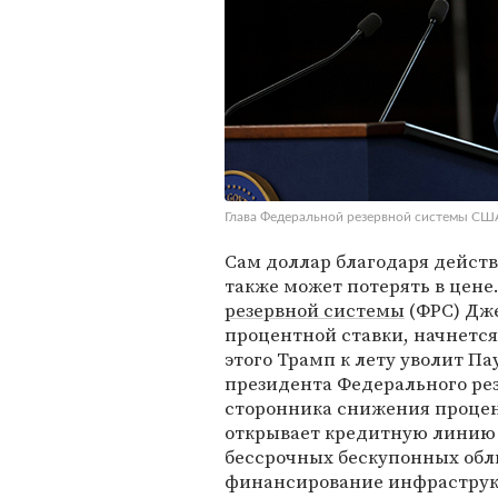
Глава Федеральной резервной системы С
Сам доллар благодаря дейст
также может потерять в цене.
резервной системы
(ФРС) Дж
процентной ставки, начнется
этого Трамп к лету уволит Па
президента Федерального ре
сторонника снижения процен
открывает кредитную линию 
бессрочных бескупонных обл
финансирование инфраструкт