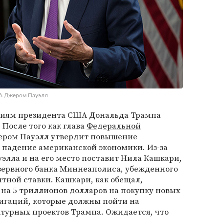
ША Джером Пауэлл
виям президента США Дональда Трампа
 После того как глава
Федеральной
ером Пауэлл утвердит повышение
 падение американской экономики. Из-за
уэлла и на его место поставит Нила Кашкари,
зервного банка Миннеаполиса, убежденного
тной ставки. Кашкари, как обещал,
на 5 триллионов долларов на покупку новых
игаций, которые должны пойти на
урных проектов Трампа. Ожидается, что