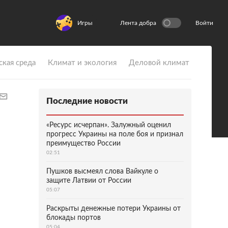
Игры
Лента добра
Войти
ская среда
Климат и экология
Деловой климат
Последние новости
«Ресурс исчерпан». Залужный оценил
прогресс Украины на поле боя и признал
преимущество России
02:51
Пушков высмеял слова Вайкуле о
защите Латвии от России
05:07
Раскрыты денежные потери Украины от
блокады портов
05:04