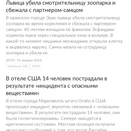
Львица убила смотрительницу зоопарка и
сбежала с партнером-самцом
В иранском городе Эрак львица убила смотрительницу
зоопарка во время кормления и сбежала с партнером-
самцом. 40-летняя женщина по фамилии Эсфандани
кормила львов через специальное окно в вольере. В
какой-то момент хищники неожиданно открыли клетку
и вырвались наружу. Самка напала на сотрудницу
зоопарка и убила ее.
20:07, 31 января 2022
телеканал АВС
ЭРАК
В отеле США 14 человек пострадали в
результате «инцидента с опасными
веществами»
В отеле города Мэрисвилль штата Огайо в США
произошел инцидент, вероятно связанный с «опасными
веществами». В результате пострадали 14 человек, они
были госпитализированы. Семеро находятся в
критическом состоянии. Местная полиция получила
несколько сообщений о том, что возле бассейна