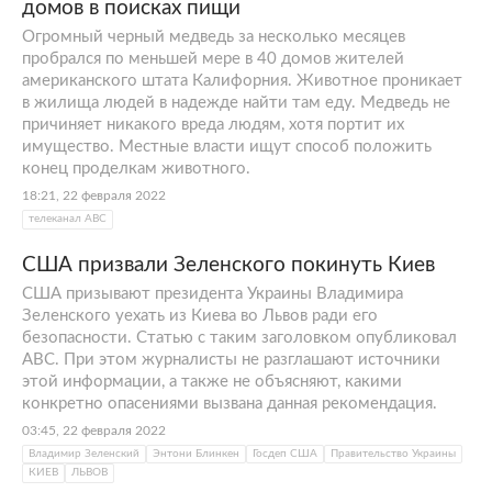
домов в поисках пищи
Огромный черный медведь за несколько месяцев
пробрался по меньшей мере в 40 домов жителей
американского штата Калифорния. Животное проникает
в жилища людей в надежде найти там еду. Медведь не
причиняет никакого вреда людям, хотя портит их
имущество. Местные власти ищут способ положить
конец проделкам животного.
18:21, 22 февраля 2022
телеканал АВС
США призвали Зеленского покинуть Киев
США призывают президента Украины Владимира
Зеленского уехать из Киева во Львов ради его
безопасности. Статью с таким заголовком опубликовал
ABC. При этом журналисты не разглашают источники
этой информации, а также не объясняют, какими
конкретно опасениями вызвана данная рекомендация.
03:45, 22 февраля 2022
Владимир Зеленский
Энтони Блинкен
Госдеп США
Правительство Украины
КИЕВ
ЛЬВОВ