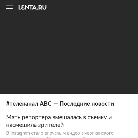
11
A
#телеканал АВС — Последние новости
Мать репортера вмешалась в съемку и
насмешила зрителей
В Instagram стало вирусным видео американского