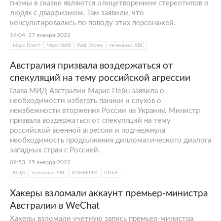
гномы в сказке являются олицетворением стереотипов о
людях с дварфизмом. Там заявили, что
консультировались по поводу этих персонажей.
16:04, 27 января 2022
Марк Платт
Марк Уэбб
Walt Disney
телеканал АВС
Австралия призвала воздержаться от
спекуляций на тему российской агрессии
Глава МИД Австралии Марис Пейн заявила о
необходимости избегать паники и слухов о
неизбежности вторжения России на Украину. Министр
призвала воздержаться от спекуляций на тему
российской военной агрессии и подчеркнула
необходимость продолжения дипломатического диалога
западных стран с Россией.
09:53, 25 января 2022
МИД
телеканал АВС
КАНБЕРРА
КИЕВ
Хакеры взломали аккаунт премьер-министра
Австралии в WeChat
Хакеры взломали учетную запись премьер-министра