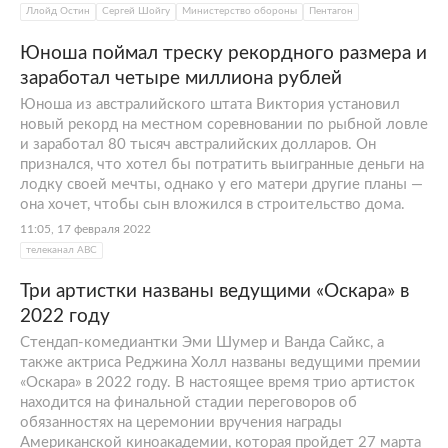
Ллойд Остин
Сергей Шойгу
Министерство обороны
Пентагон
Юноша поймал треску рекордного размера и
заработал четыре миллиона рублей
Юноша из австралийского штата Виктория установил
новый рекорд на местном соревновании по рыбной ловле
и заработал 80 тысяч австралийских долларов. Он
признался, что хотел бы потратить выигранные деньги на
лодку своей мечты, однако у его матери другие планы —
она хочет, чтобы сын вложился в строительство дома.
11:05, 17 февраля 2022
телеканал АВС
Три артистки названы ведущими «Оскара» в
2022 году
Стендап-комедиантки Эми Шумер и Ванда Сайкс, а
также актриса Реджина Холл названы ведущими премии
«Оскара» в 2022 году. В настоящее время трио артисток
находится на финальной стадии переговоров об
обязанностях на церемонии вручения награды
Американской киноакадемии, которая пройдет 27 марта