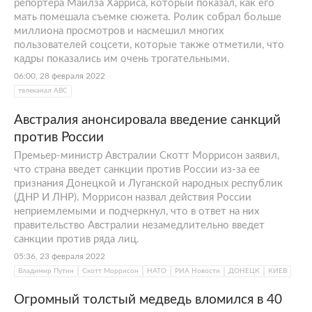
репортера Майлза Харриса, который показал, как его
мать помешала съемке сюжета. Ролик собрал больше
миллиона просмотров и насмешил многих
пользователей соцсети, которые также отметили, что
кадры показались им очень трогательными.
06:00, 28 февраля 2022
телеканал АВС
Австралия анонсировала введение санкций
против России
Премьер-министр Австралии Скотт Моррисон заявил,
что страна введет санкции против России из-за ее
признания Донецкой и Луганской народных республик
(ДНР И ЛНР). Моррисон назвал действия России
неприемлемыми и подчеркнул, что в ответ на них
правительство Австралии незамедлительно введет
санкции против ряда лиц.
05:36, 23 февраля 2022
Владимир Путин
Скотт Моррисон
НАТО
РИА Новости
ДОНЕЦК
КИЕВ
Огромный толстый медведь вломился в 40