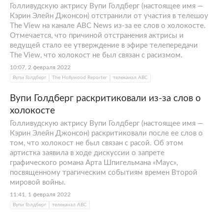
Голливудскую актрису Вупи Голдберг (настоящее имя —
Кэрин Элейн Джонсон) отстранили от участия в телешоу
The View на канале ABC News из-за ее слов о холокосте.
Отмечается, что причиной отстранения актрисы и
ведущей стало ее утверждение в эфире телепередачи
The View, что холокост не был связан с расизмом.
10:07, 2 февраля 2022
Вупи Голдберг
The Hollywood Reporter
телеканал АВС
Вупи Голдберг раскритиковали из-за слов о
холокосте
Голливудскую актрису Вупи Голдберг (настоящее имя —
Кэрин Элейн Джонсон) раскритиковали после ее слов о
том, что холокост не был связан с расой. Об этом
артистка заявила в ходе дискуссии о запрете
графического романа Арта Шпигельмана «Маус»,
посвященному трагическим событиям времен Второй
мировой войны.
11:41, 1 февраля 2022
Вупи Голдберг
телеканал АВС