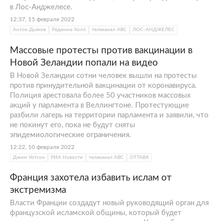
в Лос-Анджелесе.
12:37, 15 февраля 2022
Антон Дьяков
Реджина Холл
телеканал АВС
ЛОС-АНДЖЕЛЕС
Массовые протесты против вакцинации в
Новой Зеландии попали на видео
В Новой Зеландии сотни человек вышли на протесты
против принудительной вакцинации от коронавируса.
Полиция арестовала более 50 участников массовых
акций у парламента в Веллингтоне. Протестующие
разбили лагерь на территории парламента и заявили, что
не покинут его, пока не будут сняты
эпидемиологические ограничения.
12:22, 10 февраля 2022
Джим Уотсон
РИА Новости
телеканал АВС
ОТТАВА
Франция захотела избавить ислам от
экстремизма
Власти Франции создадут новый руководящий орган для
французской исламской общины, который будет