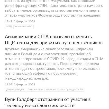
состоять из духовенства и мусульман. Как сообщали
ранее французские СМИ, правительство страны намерено
выбрать членов организации самостоятельно, четверть
от всех участников Форума будут составлять женщины.
12:49, 5 февраля 2022
МВД
телеканал АВС
Авиакомпании США призвали отменить
ПЦР-тесты для привитых путешественников
Крупные американские авиаперевозчики направили
письмо в Белый дом с коллективной просьбой об
отмене тестирования на COVID-19 перед въездом в США
для вакцинированных туристов. Перевозчики призвали
отменить данное требование, поскольку оно оказывает
«отпугивающий эффект» от бронирования
международных поездок.
11:07, 3 февраля 2022
Джозеф Байден
Delta Air Lines
Администрация Президента РФ
Вупи Голдберг отстранили от участия в
телешоу из-за слов о холокосте