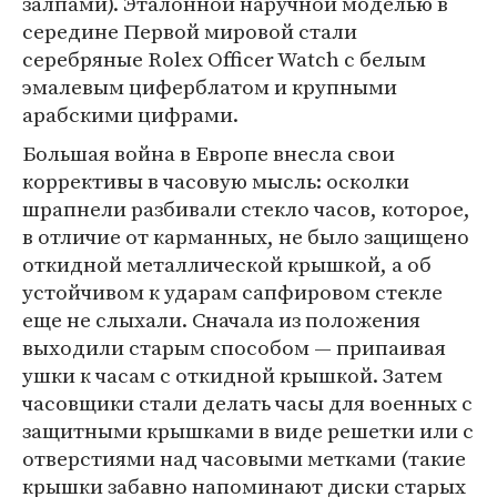
залпами). Эталонной наручной моделью в
середине Первой мировой стали
серебряные Rolex Officer Watch с белым
эмалевым циферблатом и крупными
арабскими цифрами.
Большая война в Европе внесла свои
коррективы в часовую мысль: осколки
шрапнели разбивали стекло часов, которое,
в отличие от карманных, не было защищено
откидной металлической крышкой, а об
устойчивом к ударам сапфировом стекле
еще не слыхали. Сначала из положения
выходили старым способом — припаивая
ушки к часам с откидной крышкой. Затем
часовщики стали делать часы для военных с
защитными крышками в виде решетки или с
отверстиями над часовыми метками (такие
крышки забавно напоминают диски старых