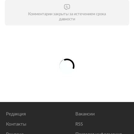
Комментарии закрыты за истечением срока
давности
Редакция
Вакансии
Контакты
RSS