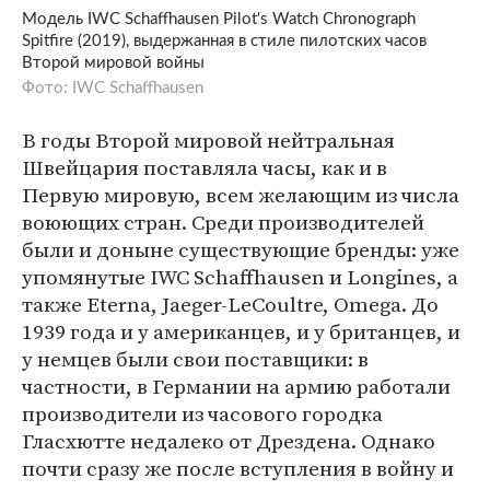
Модель IWC Schaffhausen Pilot's Watch Chronograph
Spitfire (2019), выдержанная в стиле пилотских часов
Второй мировой войны
Фото: IWC Schaffhausen
В годы Второй мировой нейтральная
Швейцария поставляла часы, как и в
Первую мировую, всем желающим из числа
воюющих стран. Среди производителей
были и доныне существующие бренды: уже
упомянутые IWC Schaffhausen и Longines, а
также Eterna, Jaeger-LeCoultre, Omega. До
1939 года и у американцев, и у британцев, и
у немцев были свои поставщики: в
частности, в Германии на армию работали
производители из часового городка
Гласхютте недалеко от Дрездена. Однако
почти сразу же после вступления в войну и