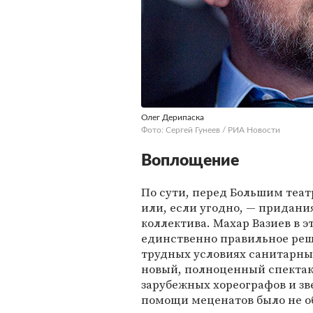
Олег Дерипаска
Фото: Сергей Гунеев / РИА Новости
Воплощение
По сути, перед Большим теат
или, если угодно, — придани
коллектива. Махар Вазиев в э
единственно правильное реше
трудных условиях санитарны
новый, полноценный спектак
зарубежных хореографов и зв
помощи меценатов было не о