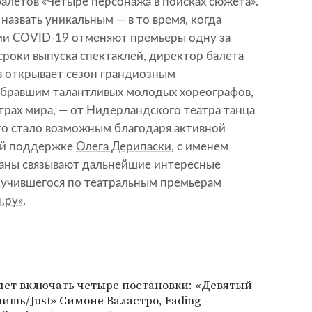
алетов «Четыре персонажа в поисках сюжета».
назвать уникальным — в то время, когда
ии COVID-19 отменяют премьеры одну за
сроки выпуска спектаклей, директор балета
в
открывает сезон грандиозным
бравшим талантливых молодых хореографов,
трах мира, — от Нидерландского театра танца
то стало возможным благодаря активной
ой поддержке
Олега Дерипаски
, с именем
траны связывают дальнейшие интересные
скучившегося по театральным премьерам
.ру»
.
дет включать четыре постановки: «Девятый
лишь/Just» Симоне Валастро, Fading