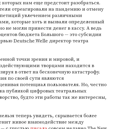
х которых нам еще предстоит разобраться.
ятели отреагировали на пандемию и отмену
 репетиций увлечением различными
ми, которые хоть и вызвали определенный
но не могли принести денег в кассу. А ведь
оцентов бюджета Большого — это субсидии
ервью
Deutsche Welle
директор театра
енной точки зрения и мировой, и
бездействующими творцами находится в
ируя в ответ на бесконечную катастрофу.
я по своей сути являются
енивая потенциал пользователя. Но, честно
жка публикой цифровых театральных
ворство, будто эти работы так же интересны,
нельзя теперь увидеть, скрывается более
менит живое взаимодействие между
 — с грустью
писала
совсем недавно
The New