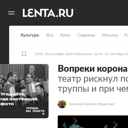
11
A
Культура
Все
Кино
Сериалы
Музыка
К
15:09, 10 сентября 2020
(обновлено: 22:41, 11 сентября 2
Вопреки корона
театр рискнул п
труппы и при че
Угадайте,
где настоящее
фото
Григорий Шугаев
(Редактор)