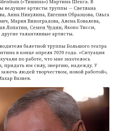
Silentium («Тишина») Мартина Шекса. В
ты ведущие артисты труппы —
Светлана
ва
,
Анна Никулина
,
Евгения Образцова
,
Ольга
вич
,
Мария Виноградова
,
Алена Ковалева
,
ав Лопатин
,
Семен Чудин
, Якопо Тисси,
 другие талантливые артисты.
оводителя балетной труппы Большого театра
нтина в конце апреля 2020 года. «Ситуация
скучали по работе, что мне захотелось
, придать им силу, энергию, надежду. У
зажечь людей творчеством, новой работой»,
ахар Вазиев.