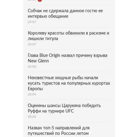
Собчак не сдержала данное гостю ее
интервью обещание
20:07
Королеву красоты обвинили в расизме и
лишили титула
20:07
Глава Blue Origin назвал причину взрыва
New Glenn
20:05
Неизвестные хищные рыбы начали
кусать туристов на популярных курортах
Европы
20:04
Оценены шансы Царукяна победить
Руффи на турнире UFC
20:02
Назван топ-5 направлений для
путешествий по России летом