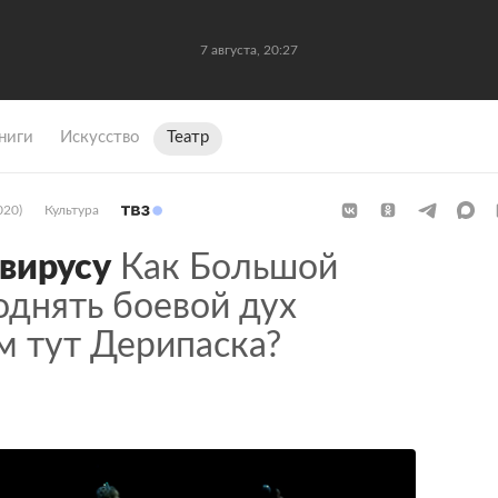
7 августа, 20:27
ниги
Искусство
Театр
020)
Культура
вирусу
Как Большой
однять боевой дух
м тут Дерипаска?