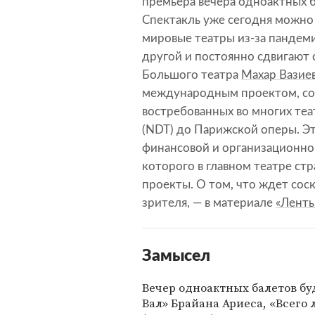
премьера вечера одноактных б
Спектакль уже сегодня можно 
мировые театры из-за пандем
другой и постоянно сдвигают 
Большого театра
Махар Вазие
международным проектом, со
востребованных во многих теа
(NDT) до Парижской оперы. Э
финансовой и организационн
которого в главном театре с
проекты. О том, что ждет со
зрителя, — в материале
«Ленты
Замысел
Вечер одноактных балетов бу
Вал» Брайана Ариеса, «Всего 