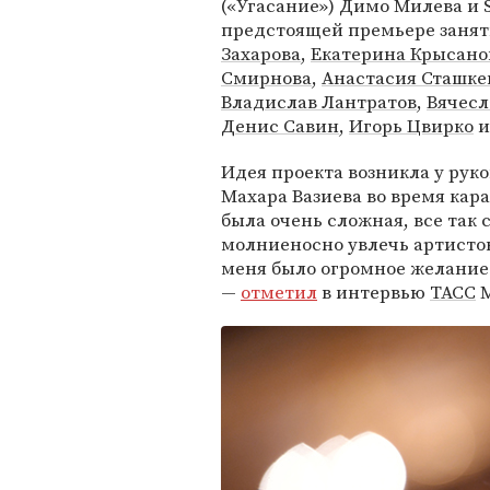
(«Угасание») Димо Милева и 
предстоящей премьере заня
Захарова
,
Екатерина Крысано
Смирнова
,
Анастасия Сташке
Владислав Лантратов
,
Вячесл
Денис Савин
,
Игорь Цвирко
и
Идея проекта возникла у рук
Махара Вазиева во время кара
была очень сложная, все так 
молниеносно увлечь артистов
меня было огромное желание 
—
отметил
в интервью
ТАСС
М