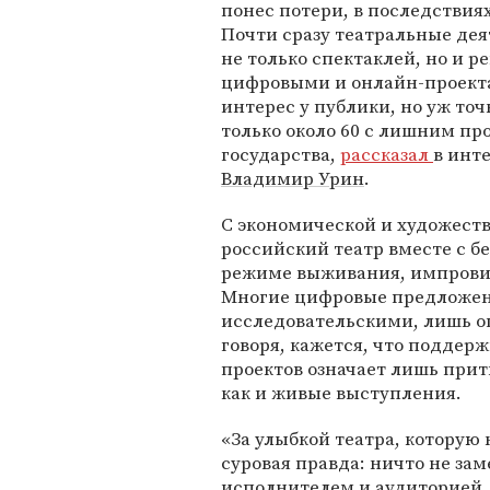
понес потери, в последствия
Почти сразу театральные де
не только спектаклей, но и
цифровыми и онлайн-проекта
интерес у публики, но уж точ
только около 60 с лишним пр
государства,
рассказал
в инт
Владимир Урин
.
С экономической и художеств
российский театр вместе с 
режиме выживания, импровиз
Многие цифровые предложени
исследовательскими, лишь оц
говоря, кажется, что поддер
проектов означает лишь прит
как и живые выступления.
«За улыбкой театра, которую 
суровая правда: ничто не за
исполнителем и аудиторией,