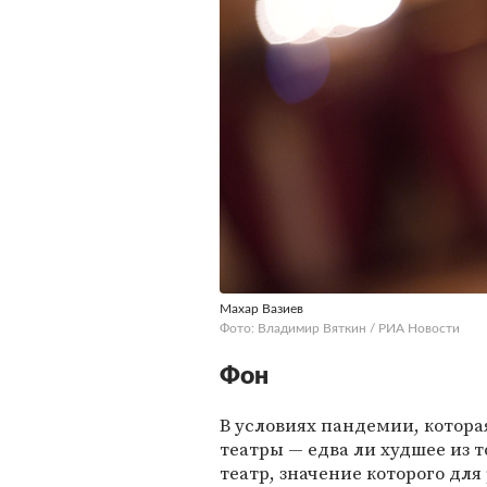
Махар Вазиев
Фото: Владимир Вяткин / РИА Новости
Фон
В условиях пандемии, котора
театры — едва ли худшее из т
театр, значение которого для