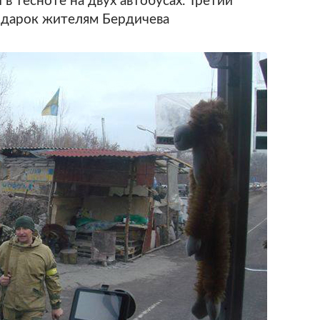
в тесноте на двух автобусах. Третий
одарок жителям Бердичева