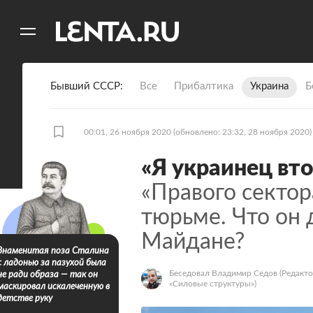
11
A
Бывший СССР
Все
Прибалтика
Украина
Б
00:01, 26 ноября 2020
(обновлено: 23:32, 28 ноября 2020)
«Я украинец вто
«Правого сектор
тюрьме. Что он 
Майдане?
Знаменитая поза Сталина
с ладонью за пазухой была
Беседовал Владимир Седов
(Редакто
не ради образа — так он
«Силовые структуры»)
маскировал искалеченную в
детстве руку