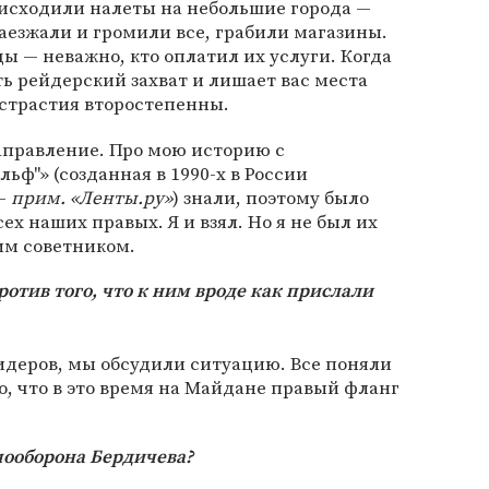
оисходили налеты на небольшие города —
аезжали и громили все, грабили магазины.
 — неважно, кто оплатил их услуги. Когда
ть рейдерский захват и лишает вас места
истрастия второстепенны.
аправление. Про мою историю с
ьф"» (созданная в 1990-х в России
 —
прим. «Ленты.ру»
) знали, поэтому было
сех наших правых. Я и взял. Но я не был их
им советником.
отив того, что к ним вроде как прислали
лидеров, мы обсудили ситуацию. Все поняли
о, что в это время на Майдане правый фланг
мооборона Бердичева?