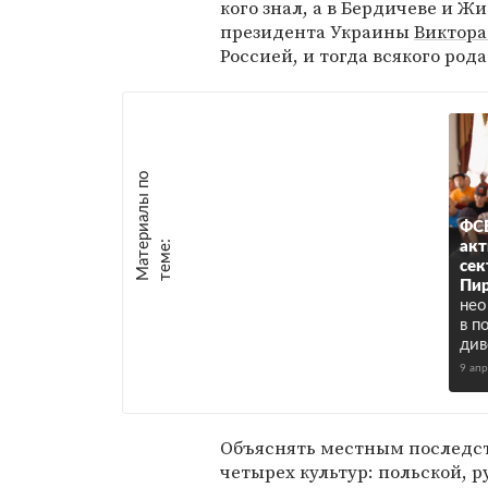
кого знал, а в Бердичеве и Ж
президента Украины
Виктора
Россией, и тогда всякого род
М
а
т
р
и
а
л
ы
п
о
т
е
м
е
ФС
е
:
акт
сек
Пи
нео
в п
див
9 ап
Объяснять местным последст
четырех культур: польской, р