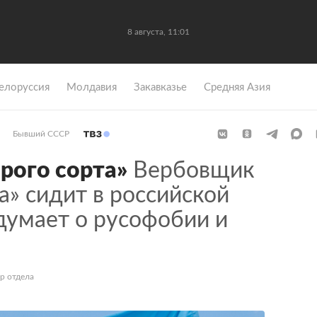
8 августа, 11:01
елоруссия
Молдавия
Закавказье
Средняя Азия
Бывший СССР
рого сорта»
Вербовщик
а» сидит в российской
думает о русофобии и
р отдела