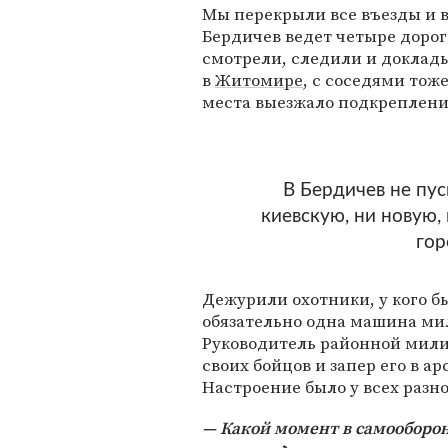
Мы перекрыли все въезды и в
Бердичев ведет четыре дорог
смотрели, следили и доклад
в
Житомире
, с соседями тож
места выезжало подкреплени
В Бердичев не пу
киевскую, ни новую,
гор
Дежурили охотники, у кого б
обязательно одна машина мил
Руководитель районной милиц
своих бойцов и запер его в а
Настроение было у всех разно
Какой момент в самооборон