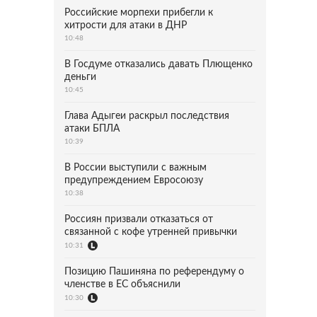
Российские морпехи прибегли к
хитрости для атаки в ДНР
10:48
В Госдуме отказались давать Плющенко
деньги
10:45
Глава Адыгеи раскрыл последствия
атаки БПЛА
10:39
В России выступили с важным
предупреждением Евросоюзу
10:38
Россиян призвали отказаться от
связанной с кофе утренней привычки
10:31
Позицию Пашиняна по референдуму о
членстве в ЕС объяснили
10:30