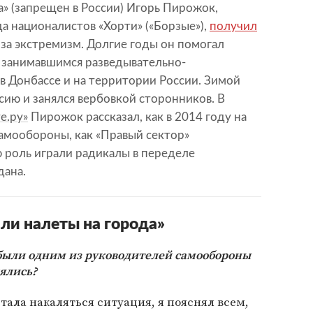
» (запрещен в России) Игорь Пирожок,
а националистов «Хорти» («Борзые»),
получил
 за экстремизм. Долгие годы он помогал
 занимавшимся разведывательно-
в Донбассе и на территории России. Зимой
сию и занялся вербовкой сторонников. В
е.ру»
Пирожок рассказал, как в 2014 году на
амообороны, как «Правый сектор»
ю роль играли радикалы в переделе
дана.
ли налеты на города»
ы были одним из руководителей самообороны
нялись?
стала накаляться ситуация, я пояснял всем,