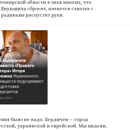
итомирской области я знал многих, что
 Януковича
сбросят, начнется схватка с
а радикалы распустят руки.
Б задержала
ивиста «Правого
тора» Игоря
рожка
Украинского
нациста подозревают
одготовке
ерсантов
реля 2019
вия было не надо. Бердичев — город
усской, украинской и еврейской. Мы видели,