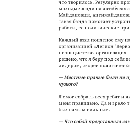
что творилось. Регулярно пр
молодые люди на автобусах з
Майдановцы, антимайдановцы
такая банда помогает устрои
работы, ее политические пр
Каждый взял понятное ему н
организацией «Легион "Вервол
неонацистская организация
решено, что я беру под себя в
лидером, скорее политическ
Местные правые были не пр
чужого?
Я смог собрать всех ребят и 
меня правильно. Да и грело т
был самым сильным.
Что собой представляла са