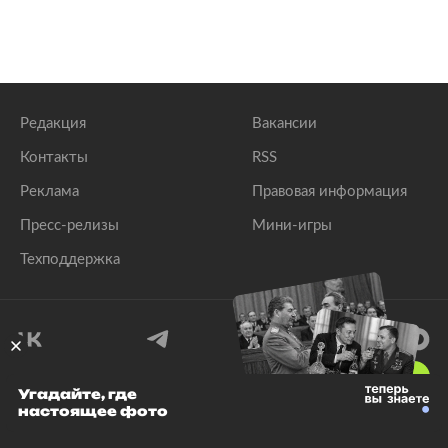
Редакция
Вакансии
Контакты
RSS
Реклама
Правовая информация
Пресс-релизы
Мини-игры
Техподдержка
18
+
Угадайте, где
настоящее фото
© 1999–2026 Все права защищены.
ООО «Лента.Ру»