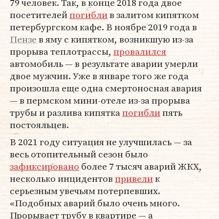
79 человек. Так, в конце 2018 года двое
посетителей
погибли
в залитом кипятком
петербургском кафе. В ноябре 2019 года в
Пензе
в яму с кипятком, возникшую из-за
прорыва теплотрассы,
провалился
автомобиль — в результате аварии умерли
двое мужчин. Уже в январе того же года
произошла еще одна смертоносная авария
— в пермском мини-отеле из-за прорыва
трубы и разлива кипятка
погибли
пять
постояльцев.
В 2021 году ситуация не улучшилась — за
весь отопительный сезон было
зафиксировано
более 7 тысяч аварий ЖКХ,
несколько инцидентов
привели
к
серьезным увечьям потерпевших.
«Подобных аварий было очень много.
Прорывает трубу в квартире — а