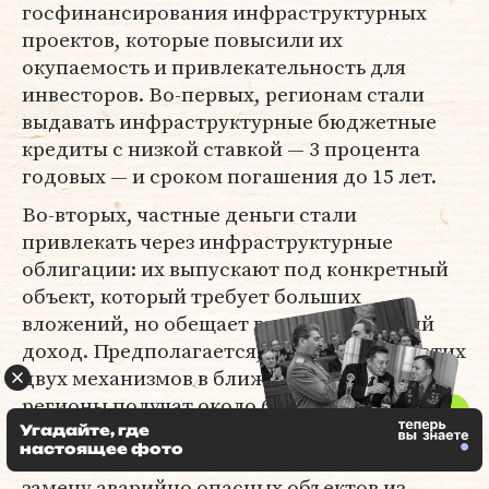
госфинансирования инфраструктурных
проектов, которые повысили их
окупаемость и привлекательность для
инвесторов. Во-первых, регионам стали
выдавать инфраструктурные бюджетные
кредиты с низкой ставкой — 3 процента
годовых — и сроком погашения до 15 лет.
Во-вторых, частные деньги стали
привлекать через инфраструктурные
облигации: их выпускают под конкретный
объект, который требует больших
вложений, но обещает гарантированный
доход. Предполагается, что с помощью этих
двух механизмов в ближайшие годы
регионы получат около 650 миллиардов
рублей. В-третьих, в августе 2021 года Фонд
Угадайте, где
настоящее фото
ЖКХ
получил
150 миллиардов рублей на
замену аварийно опасных объектов из