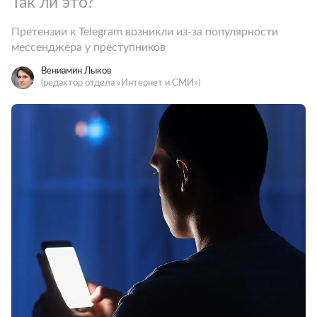
Так ли это?
Претензии к Telegram возникли из-за популярности
мессенджера у преступников
Вениамин Лыков
(редактор отдела «Интернет и СМИ»)