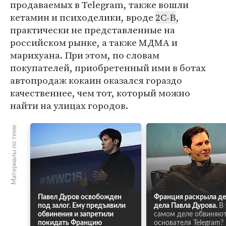
продаваемых в Telegram, также вошли
кетамин и психоделики, вроде
2C-B
,
практически не представленные на
российском рынке, а также МДМА и
марихуана. При этом, по словам
покупателей, приобретенный ими в ботах
автопродаж кокаин оказался гораздо
качественнее, чем тот, который можно
найти на улицах городов.
Материалы по теме
Павел Дуров освобожден
Франция раскрыла де
под залог. Ему предъявили
дела Павла Дурова.
В 
обвинения и запретили
самом деле обвиняю
покидать Францию
основателя Telegram?