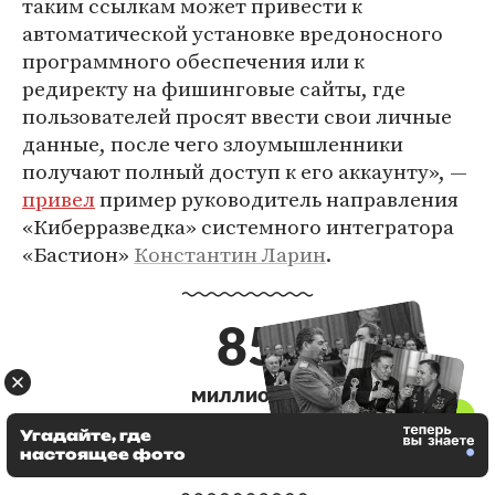
таким ссылкам может привести к
автоматической установке вредоносного
программного обеспечения или к
редиректу на фишинговые сайты, где
пользователей просят ввести свои личные
данные, после чего злоумышленники
получают полный доступ к его аккаунту», —
привел
пример руководитель направления
«Киберразведка» системного интегратора
«Бастион»
Константин Ларин
.
85
миллионов
человек пользовались Telegram в России по итогам
Угадайте, где
настоящее фото
2023 года