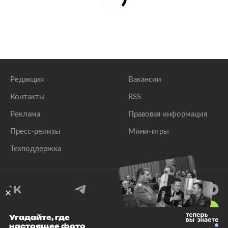
Редакция
Вакансии
Контакты
RSS
Реклама
Правовая информация
Пресс-релизы
Мини-игры
Техподдержка
18
+
Угадайте, где
настоящее фото
© 1999–2026 Все права защищены.