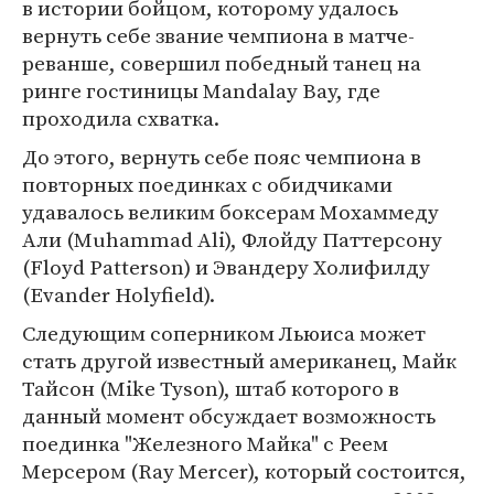
в истории бойцом, которому удалось
вернуть себе звание чемпиона в матче-
реванше, совершил победный танец на
ринге гостиницы Mandalay Bay, где
проходила схватка.
До этого, вернуть себе пояс чемпиона в
повторных поединках с обидчиками
удавалось великим боксерам Мохаммеду
Али (Muhammad Ali), Флойду Паттерсону
(Floyd Patterson) и Эвандеру Холифилду
(Evander Holyfield).
Следующим соперником Льюиса может
стать другой известный американец, Майк
Тайсон (Mike Tyson), штаб которого в
данный момент обсуждает возможность
поединка "Железного Майка" с Реем
Мерсером (Ray Mercer), который состоится,