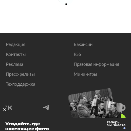
Редакция
Вакансии
Контакты
RSS
Реклама
Правовая информация
Пресс-релизы
Мини-игры
Техподдержка
18
+
Угадайте, где
настоящее фото
© 1999–2026 Все права защищены.