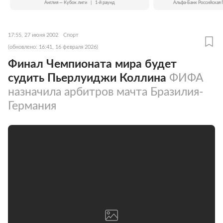
Англия — Кубок лиги
|
1-й раунд
Альфа-Банк Российская 
17:55, 27 июня 2002
Спорт
(обновлено: 16:41, 16 февраля 2026)
Финал Чемпионата мира будет
судить Пьерлуиджи Коллина
ФИФА
назначила арбитров мачта Бразилия-
Германия