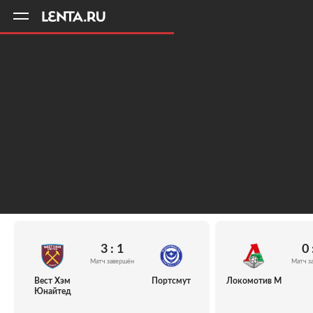
11
A
3 : 1
0 
Матч завершён
Матч з
Вест Хэм
Портсмут
Локомотив М
Юнайтед