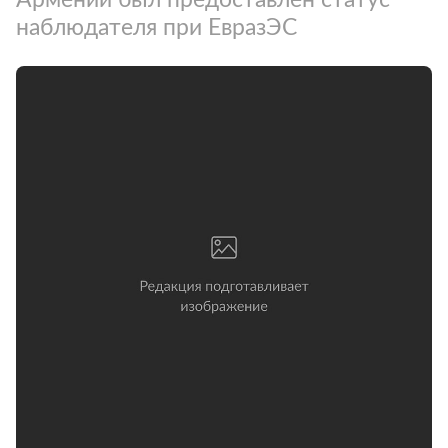
наблюдателя при ЕвразЭС