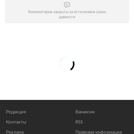
Комментарии закрыты за истечением срока
давности
Редакция
Вакансии
Контакты
RSS
Реклама
Правовая информация