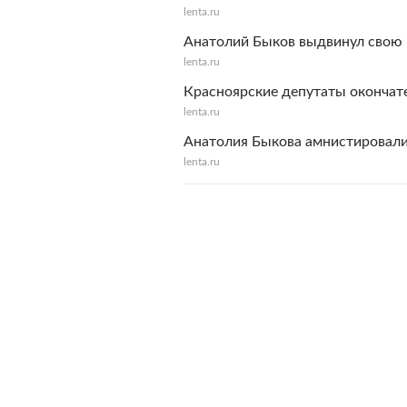
lenta.ru
Анатолий Быков выдвинул свою 
lenta.ru
Красноярские депутаты окончате
lenta.ru
Анатолия Быкова амнистировали 
lenta.ru