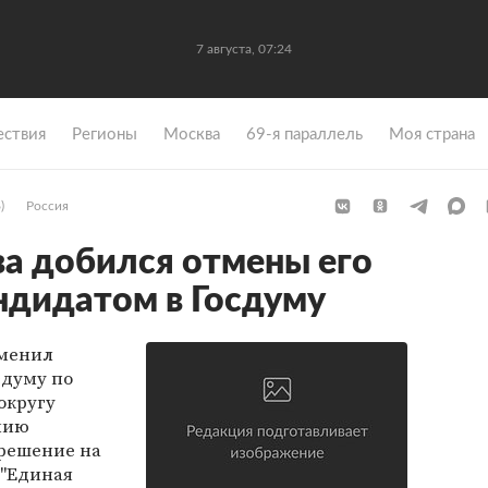
7 августа, 07:24
ствия
Регионы
Москва
69-я параллель
Моя страна
)
Россия
а добился отмены его
ндидатом в Госдуму
тменил
сдуму по
округу
нию
 решение на
 "Единая