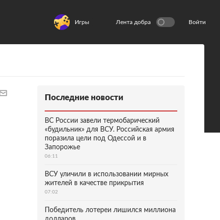
Игры
Лента добра
Войти
Последние новости
ВС России завели термобарический
«будильник» для ВСУ. Российская армия
поразила цели под Одессой и в
Запорожье
06:11
ВСУ уличили в использовании мирных
жителей в качестве прикрытия
07:02
Победитель лотереи лишился миллиона
долларов