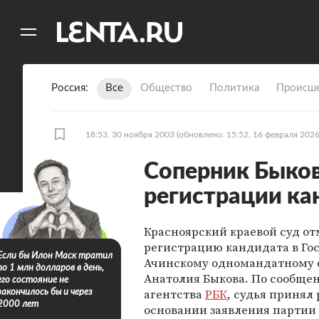
11
A
Россия
Все
Общество
Политика
Происше
18:53, 30 ноября 2003
(обновлено: 15:52, 16 февраля 2026
Соперник Быков
регистрации ка
Красноярский краевой суд о
регистрацию кандидата в Го
Если бы Илон Маск тратил
Ачинскому одномандатному 
по 1 млн долларов в день,
Анатолия Быкова. По сообще
его состояние не
агентства
РБК
, судья принял
закончилось бы и через
2000 лет
основании заявления партии