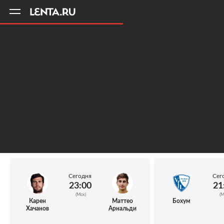
11
A
Сегодня
Сег
23:00
21
(Мск)
(М
Карен
Маттео
Бохум
Хачанов
Арнальди