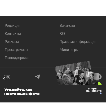
Редакция
Вакансии
Контакты
RSS
Реклама
Правовая информация
Пресс-релизы
Мини-игры
Техподдержка
18
+
Угадайте, где
настоящее фото
© 1999–2026 Все права защищены.
ООО «Лента.Ру»