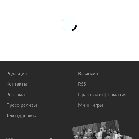
Редакция
Вакансии
Контакты
RSS
Реклама
Правовая информация
Пресс-релизы
Мини-игры
Техподдержка