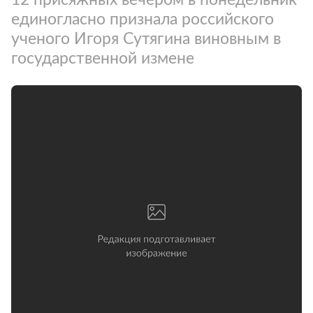
единогласно признала российского
ученого Игоря Сутягина виновным в
государственной измене