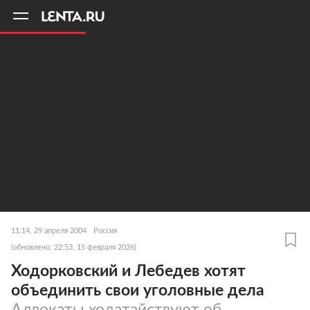
11
A
11:14, 29 апреля 2004
Россия
(обновлено: 22:53, 15 февраля 2026)
Ходорковский и Лебедев хотят
объединить свои уголовные дела
Адвокаты ходатайствуют об