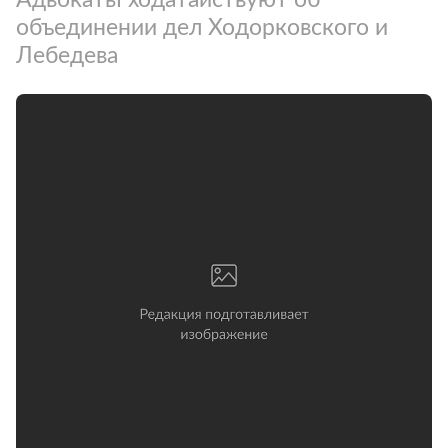
объединении дел Ходорковского и
Лебедева