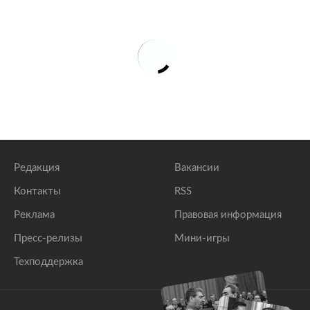
Редакция
Вакансии
Контакты
RSS
Реклама
Правовая информация
Пресс-релизы
Мини-игры
Техподдержка