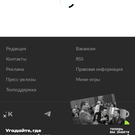
Редакция
Вакансии
Контакты
RSS
Реклама
Правовая информация
Пресс-релизы
Мини-игры
Техподдержка
18
+
Угадайте, где
© 1999–2026 Все права защищены.