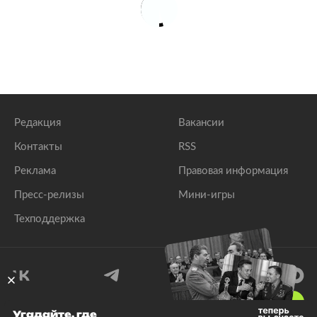
Редакция
Вакансии
Контакты
RSS
Реклама
Правовая информация
Пресс-релизы
Мини-игры
Техподдержка
18
+
Угадайте, где