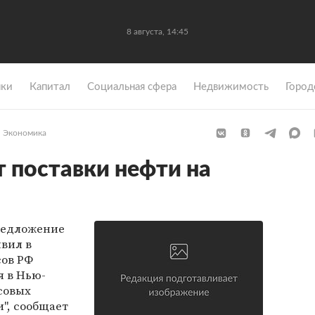
8 августа, 14:45
ки
Капитал
Социальная сфера
Недвижимость
Город
Экономика
т поставки нефти на
предложение
явил в
ов РФ
 в Нью-
совых
", сообщает