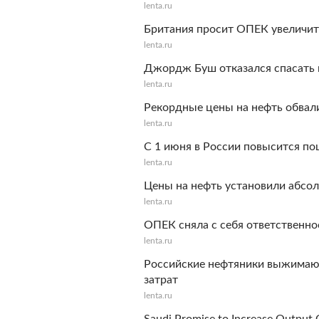
lenta.ru
Британия просит ОПЕК увеличит
lenta.ru
Джордж Буш отказался спасать 
lenta.ru
Рекордные цены на нефть обвал
lenta.ru
С 1 июня в России повысится по
lenta.ru
Цены на нефть установили абсо
lenta.ru
ОПЕК сняла с себя ответственно
lenta.ru
Российские нефтяники выжимаю
затрат
lenta.ru