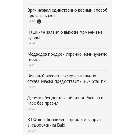
Врач назвал единственно верный способ
прокачать мозг
14:30
Пашинян заявил о выходе Армении из
тупика
14:24
Медведев предрек Украине неминуемую
гибель
14:18
Военный эксперт раскрыл причину
отказа Маска предоставить ВСУ Starlink
14:16
Депутат бундестага обвинил Россию в
игре без правил
14:12
В РФ возобновились продажи кабрио-
внедорожника Baic
14:09