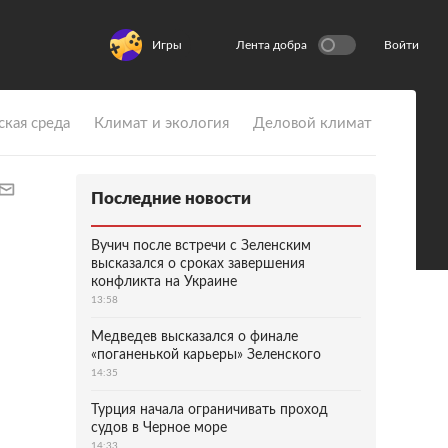
Игры
Лента добра
Войти
ская среда
Климат и экология
Деловой климат
Последние новости
Вучич после встречи с Зеленским
высказался о сроках завершения
конфликта на Украине
13:58
Медведев высказался о финале
«поганенькой карьеры» Зеленского
14:35
Турция начала ограничивать проход
судов в Черное море
14:33