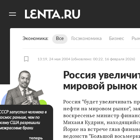
11
A
Экономика
Все
Госэкономика
Бизнес
Рын
13:19, 24 мая 2004
(обновлено: 00:22, 16 февраля 2026)
Россия увеличи
мировой рынок
Россия "будет увеличивать 
нефти на мировом рынке", за
СССР запустил человека в
воскресенье министр финанс
космос раньше, чем по
Михаил Кудрин, находящийся
всему США разрешили
Йорке на встрече глав финан
межрасовые браки
ведомств "Большой восьмерки