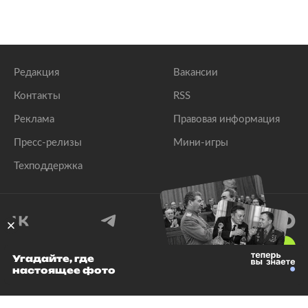
Редакция
Вакансии
Контакты
RSS
Реклама
Правовая информация
Пресс-релизы
Мини-игры
Техподдержка
18
+
Угадайте, где
настоящее фото
© 1999–2026 Все права защищены.
ООО «Лента.Ру»