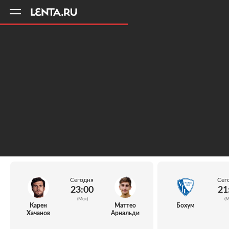
11
A
Сегодня
Сег
23:00
21
(Мск)
(М
Карен
Маттео
Бохум
Хачанов
Арнальди