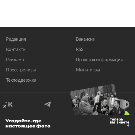
Редакция
Вакансии
Контакты
RSS
Реклама
Правовая информация
Пресс-релизы
Мини-игры
Техподдержка
18
+
Угадайте, где
настоящее фото
© 1999–2026 Все права защищены.
ООО «Лента.Ру»