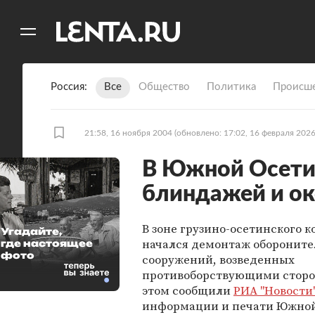
11
A
Россия
Все
Общество
Политика
Происше
21:58, 16 ноября 2004
(обновлено: 17:02, 16 февраля 2026
В Южной Осети
блиндажей и о
В зоне грузино-осетинского 
Угадайте,
начался демонтаж оборонит
где настоящее
фото
сооружений, возведенных
противоборствующими сторо
этом сообщили
РИА "Новости
информации и печати Южной