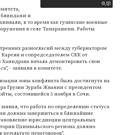
омитета,
т блиндажи и
хинвали, в то время как гузинские военные
оружения в селе Тамарашени. Работы
.
нутренних разногласий между губернатором
 Карели и сопредседателем СКК от
м Хаиндрава начала демонтировать свои
а", - заявили в комитете.
изации зоны конфликта была достигнута на
ра Грузии Зураба Жвании с президентом
ты, состоявшейся 5 ноября в Сочи.
 заявил, что работа по определению статуса
зии должна завершиться в ближайшие
сстановление юрисдикции центральных
итории Цхинвальского региона должно
результате переговоров".