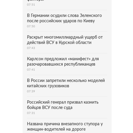
07:51
В Германии осудили слова Зеленского
после российских ударов по Киеву
07:50
Раскрыт многомиллиардный ущерб от
действий ВСУ в Курской области
07:43
Карлсон предложил «манифест» для
разочаровавшихся республиканцев
07:41
В России запретили несколько моделей
китайских грузовиков
07:39
Российский генерал призвал казнить
бойцов ВСУ после суда
07:31
Названа причина внезапного ступора у
женщин-водителей на дороге