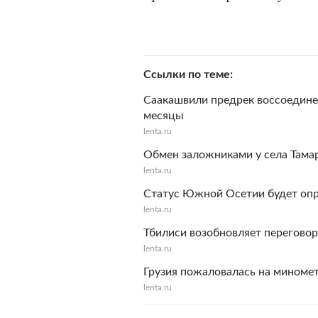
Ссылки по теме
Саакашвили предрек воссоедине
месяцы
lenta.ru
Обмен заложниками у села Тама
lenta.ru
Статус Южной Осетии будет оп
lenta.ru
Тбилиси возобновляет перегов
lenta.ru
Грузия пожаловалась на миноме
lenta.ru