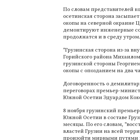
По словам представителей к
осетинская сторона засыпае
окопы на северной окраине Ц
демонтируют инженерные со
продолжатся и в среду утром
"Грузинская сторона из-за в
Горийского района Михаилом
грузинской стороны Георгие
окопы с опозданием на два час
Договоренность о демилитар
переговорах премьер-минист
Южной Осетии Эдуардом Кокой
8 ноября грузинский премьер
Южной Осетии в составе Гру
месяцы. По его словам, "во
властей Грузии на всей терр
произойти мирными путями в 