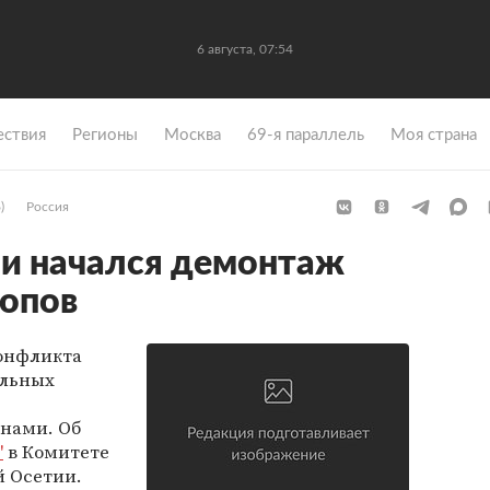
6 августа, 07:54
ствия
Регионы
Москва
69-я параллель
Моя страна
)
Россия
и начался демонтаж
копов
конфликта
ельных
нами. Об
"
в Комитете
 Осетии.