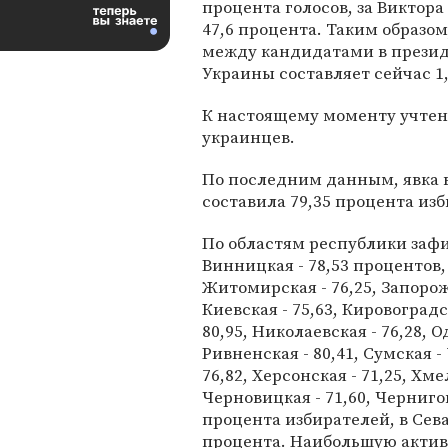
процента голосов, за Виктора
47,6 процента. Таким образом
между кандидатами в прези
Украины составляет сейчас 1
К настоящему моменту учтены
украинцев.
По последним данным, явка 
составила 79,35 процента из
По областям республики заф
Винницкая - 78,53 процентов, 
Житомирская - 76,25, Запорожс
Киевская - 75,63, Кировоградск
80,95, Николаевская - 76,28, О
Ривненская - 80,41, Сумская - 
76,82, Херсонская - 71,25, Хме
Черновицкая - 71,60, Чернигов
процента избирателей, в Севас
процента. Наибольшую актив