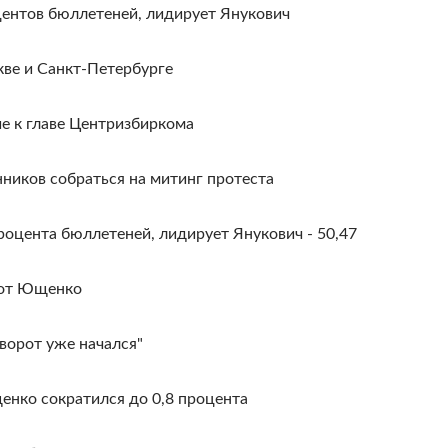
ентов бюллетеней, лидирует Янукович
кве и Санкт-Петербурге
е к главе Центризбиркома
ников собраться на митинг протеста
оцента бюллетеней, лидирует Янукович - 50,47
 от Ющенко
ворот уже начался"
нко сократился до 0,8 процента