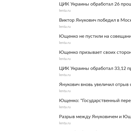
ЦИК Украины обработал 26 проц
lenta.ru
Виктор Янукович победил в Мос
lenta.ru
Ющенко не пустили на совещани
lenta.ru
Ющенко призывает своих сторон
lenta.ru
ЦИК Украины обработал 33,12 пр
lenta.ru
Янукович вновь увеличил отрыв
lenta.ru
Ющенко: "Государственный пере
lenta.ru
Разрыв между Януковичем и Юще
lenta.ru