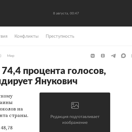
8 августа, 00:47
вия
Конфликты
Преступность
)
Мир
74,4 процента голосов,
дирует Янукович
скому
раины
околов на
нта страны.
48,78