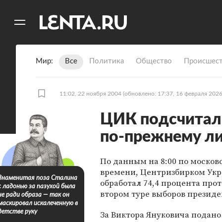
11
A
Мир
Все
Политика
Общество
Происшест
11:02, 22 ноября 2004
(обновлено: 17:37, 16 февраля 2026
ЦИК подсчитал 
по-прежнему ли
По данным на 8:00 по москов
времени, Центризбирком Ук
Знаменитая поза Сталина
обработал 74,4 процента прот
с ладонью за пазухой была
втором туре выборов президе
не ради образа — так он
маскировал искалеченную в
детстве руку
За Виктора Януковича подано 