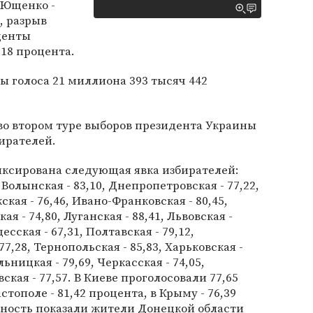
 Ющенко -
, разрыв
денты
,18 процента.
 голоса 21 миллиона 393 тысяч 442
во втором туре выборов президента Украины
бирателей.
иксирована следующая явка избирателей:
Волынская - 83,10, Днепропетровская - 77,22,
кая - 76,46, Ивано-Франковская - 80,45,
ая - 74,80, Луганская - 88,41, Львовская -
десская - 67,31, Полтавская - 79,12,
77,28, Тернопольская - 85,83, Харьковская -
льницкая - 79,69, Черкасская - 74,05,
ская - 77,57. В Киеве проголосовали 77,65
тополе - 81,42 процента, в Крыму - 76,39
ность показали жители Донецкой области