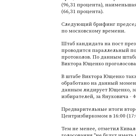
(96,31 процента), наименьша
(66,31 процента).
Следующий брифинг председа
по московскому времени.
Штаб кандидата на пост през
проводится параллельный под
протоколов. По данным штаба 
Виктора Ющенко проголосовал
В штабе Виктора Ющенко так
обработано на данный момен
данным лидирует Ющенко, за 
избирателей, за Януковича - 4
Предварительные итоги втор
Центризбиркомом в 16:00 (17
Тем не менее, отметил Кивал
голосования "не будут иметь