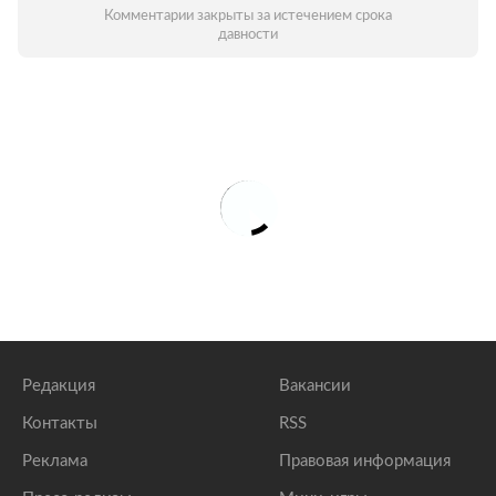
Комментарии закрыты за истечением срока
давности
Редакция
Вакансии
Контакты
RSS
Реклама
Правовая информация