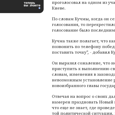
проголосовал на одном из уча
Киеве.
По словам Кучмы, когда он с
голосования, то перекрестилс
голосование было последним".
Кучма также полагает, что к
позвонить по телефону победи
поставить точку", - добавил К
Он выразил сожаление, что 
приступить к выполнению сво
словам, изменения в законод
невозможным установление р
новоизбранного главы государ
Отвечая на вопрос о своих д
намерен праздновать Новый го
что еще не знает, где провед
той политической ситуации, 