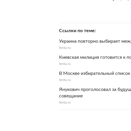
Ссылки по теме
Украина повторно выбирает ме
lenta.ru
Киевская милиция готовится к 
lenta.ru
В Москве избирательный список 
lenta.ru
Янукович проголосовал за будущ
совещание
lenta.ru