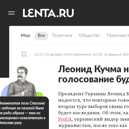
11
A
Мир
Все
Политика
Общество
Происшест
16:55, 26 декабря 2004
(обновлено: 20:50, 16 февраля 202
Леонид Кучма н
голосование бу
Президент Украины Леонид 
надеется, что повторное голо
Знаменитая поза Сталина
втором туре выборов главы г
с ладонью за пазухой была
будет последним. Об этом, к
не ради образа — так он
ProUA
, украинский лидер зая
маскировал искалеченную в
детстве руку
журналистам, после того как