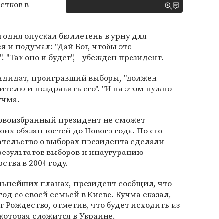
стков в
егодня опускал бюллетень в урну для
я и подумал: "Дай Бог, чтобы это
 "Так оно и будет", - убежден президент.
андидат, проигравший выборы, "должен
телю и поздравить его". "И на этом нужно
учма.
новоизбранный президент не сможет
их обязанностей до Нового года. По его
ательство о выборах президента сделали
езультатов выборов и инаугурацию
ства в 2004 году.
альнейших планах, президент сообщил, что
д со своей семьей в Киеве. Кучма сказал,
ет Рождество, отметив, что будет исходить из
которая сложится в Украине.