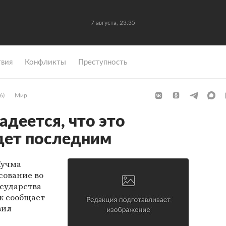
7 августа, 23:35
вия
Конфликты
Преступность
6)
Мир
адеется, что это
дет последним
Кучма
сование во
осударства
ак сообщает
вил