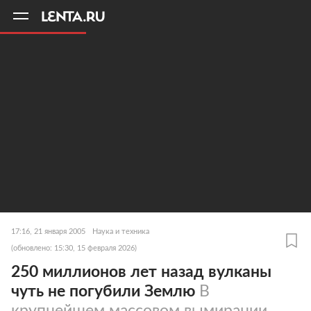
11
A
17:16, 21 января 2005
Наука и техника
(обновлено: 15:30, 15 февраля 2026)
250 миллионов лет назад вулканы
чуть не погубили Землю
В
крупнейшем массовом вымирании