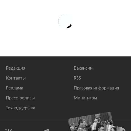
Редакция
Вакансии
Контакты
RSS
Реклама
Правовая информация
Пресс-релизы
Мини-игры
Техподдержка