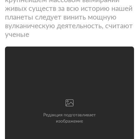
живых существ за всю историю нашей
планеты следует винить мощную
вулканическую деятельность, считают
ученые