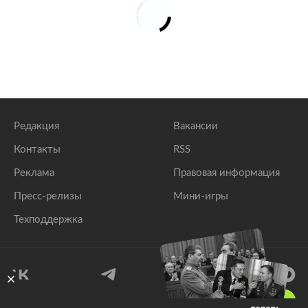
Редакция
Вакансии
Контакты
RSS
Реклама
Правовая информация
Пресс-релизы
Мини-игры
Техподдержка
18
+