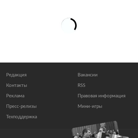
Редакция
Вакансии
Контакты
RSS
Реклама
Правовая информация
Пресс-релизы
Мини-игры
Техподдержка