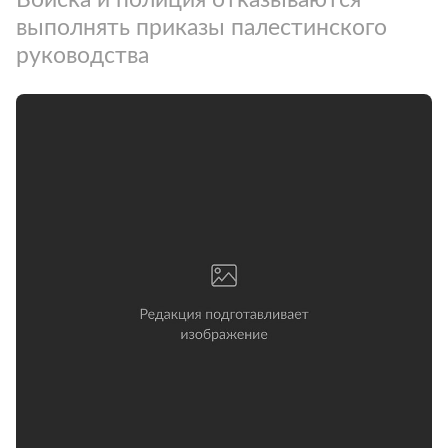
выполнять приказы палестинского
руководства