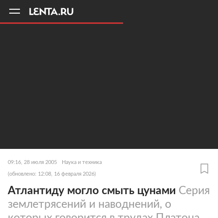
11
A
09:16, 28 июля 2005
Наука и техника
(обновлено: 12:08, 16 февраля 2026)
Атлантиду могло смыть цунами
Серия
землетрясений и наводнений, о
которых говорится в трудах Платона,