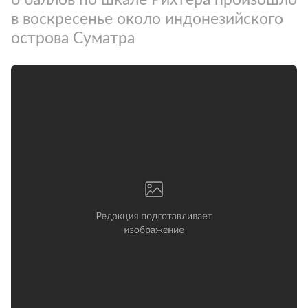
в воскресенье около индонезийского
острова Суматра