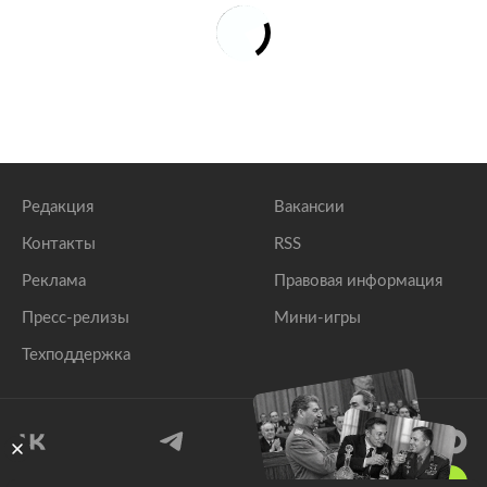
Редакция
Вакансии
Контакты
RSS
Реклама
Правовая информация
Пресс-релизы
Мини-игры
Техподдержка