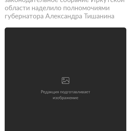
области наделило полномочиями
губернатора Александра Тишанина