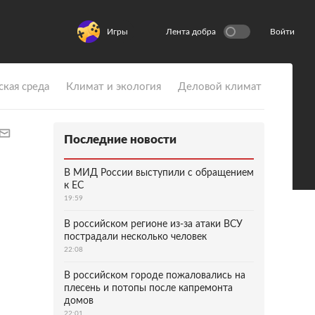
Игры
Лента добра
Войти
ская среда
Климат и экология
Деловой климат
Последние новости
В МИД России выступили с обращением
к ЕС
19:59
В российском регионе из-за атаки ВСУ
пострадали несколько человек
22:08
В российском городе пожаловались на
плесень и потопы после капремонта
домов
22:01