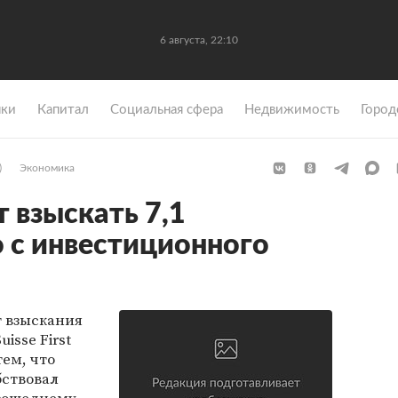
6 августа, 22:10
ки
Капитал
Социальная сфера
Недвижимость
Город
)
Экономика
т взыскать 7,1
 с инвестиционного
т взыскания
uisse First
тем, что
ствовал