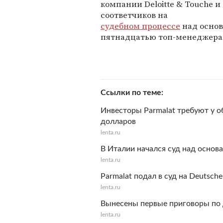
компании Deloitte & Touche и
соответчиков на
судебном процессе
над основ
пятнадцатью топ-менеджера
Ссылки по теме
Инвесторы Parmalat требуют у 
долларов
lenta.ru
В Италии начался суд над основа
lenta.ru
Parmalat подал в суд на Deutsch
lenta.ru
Вынесены первые приговоры по д
lenta.ru