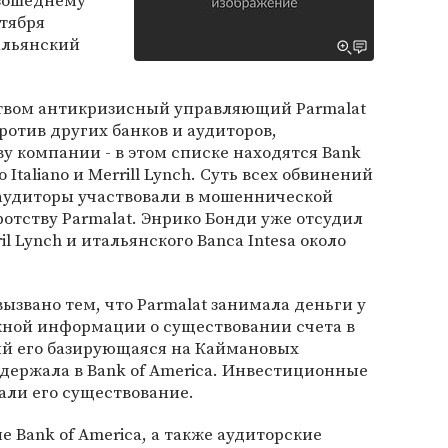
изошеднему
ктября
тальянский
твом антикризисный управляющий Parmalat
ротив других банков и аудиторов,
у компании - в этом списке находятся Bank
to Italiano и Merrill Lynch. Суть всех обвинений
и аудиторы участвовали в мошеннической
отству Parmalat. Энрико Бонди уже отсудил
l Lynch и итальянского Banca Intesa около
ызвано тем, что Parmalat занимала деньги у
жной информации о существовании счета в
ый его базирующаяся на Каймановых
ы держала в Bank of America. Инвестиционные
али его существование.
 Bank of America, а также аудиторские