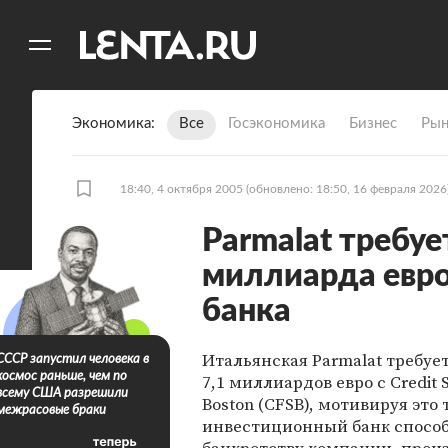
11
A
Экономика
Все
Госэкономика
Бизнес
Рын
18:40, 4 октября 2005
(обновлено: 18:50, 16 февраля 2026
Parmalat требуе
миллиарда евро
банка
Итальянская Parmalat требуе
СССР запустил человека в
космос раньше, чем по
7,1 миллиардов евро с Credit S
всему США разрешили
Boston (CFSB), мотивируя это 
межрасовые браки
инвестиционный банк способ