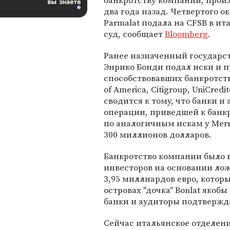
банкротству компании, про
два года назад. Четвертого о
Parmalat подала на CFSB в и
суд, сообщает
Bloomberg
.
Ранее назначенный государс
Энрико Бонди подал иски и п
способствовавших банкротств
of America, Citigroup, UniCredi
сводится к тому, что банки 
операции, приведшей к банкр
по аналогичным искам у Merri
300 миллионов долларов.
Банкротство компании было в
инвесторов на основании ло
3,95 миллиардов евро, котор
островах "дочка" Bonlat якоб
банки и аудиторы подтвержд
Сейчас итальянское отделение