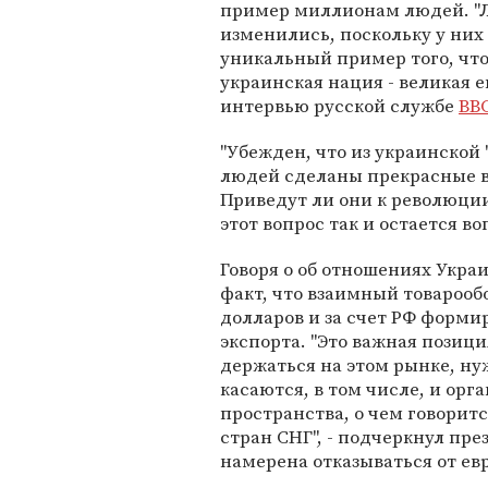
пример миллионам людей. 
изменились, поскольку у них
уникальный пример того, что
украинская нация - великая е
интервью русской службе
BB
"Убежден, что из украинско
людей сделаны прекрасные вы
Приведут ли они к революции
этот вопрос так и остается во
Говоря о об отношениях Укра
факт, что взаимный товарооб
долларов и за счет РФ форми
экспорта. "Это важная позици
держаться на этом рынке, ну
касаются, в том числе, и ор
пространства, о чем говоритс
стран СНГ", - подчеркнул пре
намерена отказываться от ев