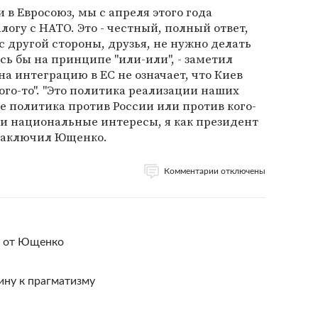
 в Евросоюз, мы с апреля этого года
огу с НАТО. Это - честный, полный ответ,
с другой стороны, друзья, не нужно делать
сь бы на принципе "или-или", - заметил
на интеграцию в ЕС не означает, что Киев
ого-то". "Это политика реализации наших
е политика против России или против кого-
ои национальные интересы, я как президент
- заключил Ющенко.
Комментарии отключены
т от Ющенко
ину к прагматизму