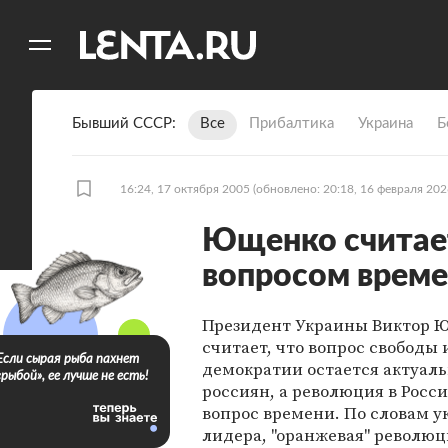
11
A
Бывший СССР
Все
Прибалтика
Украина
Б
16:24, 17 октября 2005
(обновлено: 20:18, 16 февраля 202
Ющенко считае
вопросом врем
Президент Украины Виктор 
считает, что вопрос свободы 
Если сырая рыба пахнет
демократии остается актуал
«рыбой», ее лучше не есть!
россиян, а революция в Росси
вопрос времени. По словам у
лидера, "оранжевая" революц