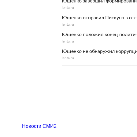
Ющенко завершил формирование
lenta.ru
Ющенко отправил Пискуна в отс
lenta.ru
Ющенко положил конец политиче
lenta.ru
Ющенко не обнаружил коррупци
lenta.ru
Новости СМИ2