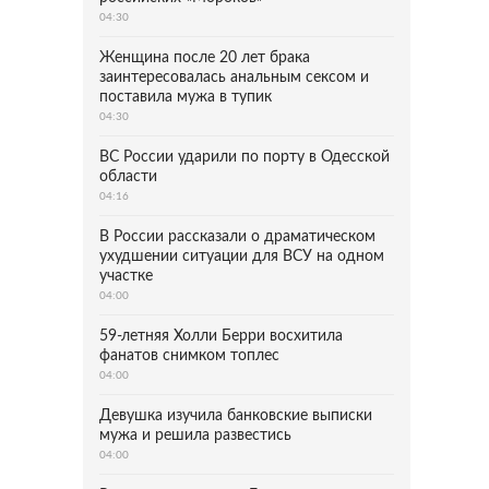
04:30
Женщина после 20 лет брака
заинтересовалась анальным сексом и
поставила мужа в тупик
04:30
ВС России ударили по порту в Одесской
области
04:16
В России рассказали о драматическом
ухудшении ситуации для ВСУ на одном
участке
04:00
59-летняя Холли Берри восхитила
фанатов снимком топлес
04:00
Девушка изучила банковские выписки
мужа и решила развестись
04:00