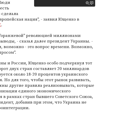
"Люди
 есть
 сделала
вропейская нация", - заявил Ющенко в
C
.
й "оранжевой" революцией миллионами
воды, - сказал далее президент Украины. -
, возможно - это вопрос времени. Возможно,
просом".
ины и России, Ющенко особо подчеркнул тот
орот двух стран составляет 20 миллиардов
руется около 18-20 процентов украинского
я. Но для того, чтобы этот рынок развивать,
жны другие правила реализовывать, которые
ганизации единого экономического
я в рамках стран бывшего Советского Союза,
зидент, добавив при этом, что Украина не
роинтеграции.