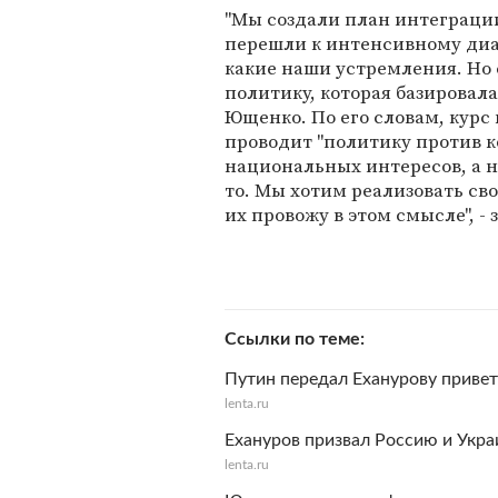
"Мы создали план интеграции
перешли к интенсивному диал
какие наши устремления. Но 
политику, которая базировала
Ющенко. По его словам, курс 
проводит "политику против к
национальных интересов, а н
то. Мы хотим реализовать св
их провожу в этом смысле", 
Ссылки по теме
Путин передал Еханурову приве
lenta.ru
Ехануров призвал Россию и Укра
lenta.ru