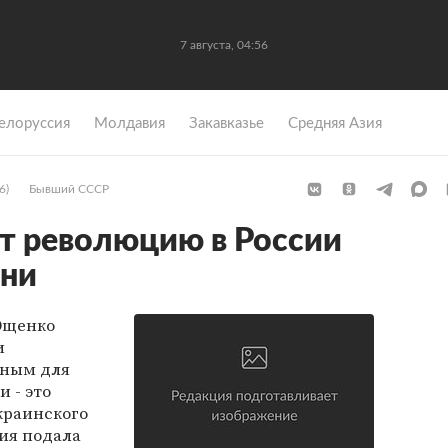
7 августа, 04:56
елоруссия
Молдавия
Закавказье
Средняя Азия
6)
Бывший СССР
т революцию в России
ени
Ющенко
и
ьным для
и - это
краинского
ия подала