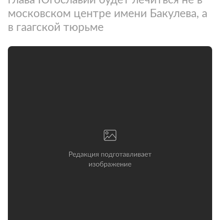
московском центре имени Бакулева, а
в гаагской тюрьме