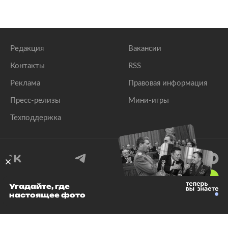
Редакция
Вакансии
Контакты
RSS
Реклама
Правовая информация
Пресс-релизы
Мини-игры
Техподдержка
18
+
Угадайте, где
настоящее фото
© 1999–2026 Все права защищены.
ООО «Лента.Ру»
Лента добра