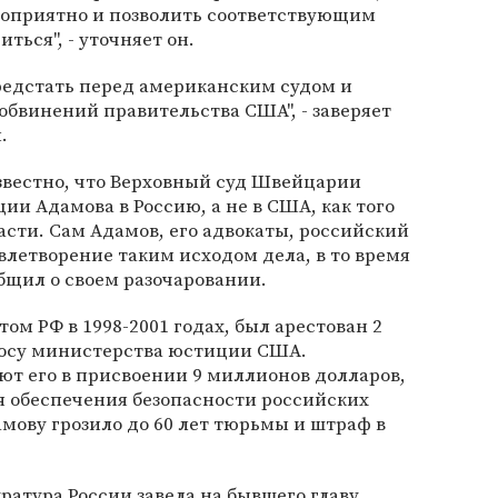
гоприятно и позволить соответствующим
ться", - уточняет он.
 предстать перед американским судом и
обвинений правительства США", - заверяет
.
звестно, что Верховный суд Швейцарии
ии Адамова в Россию, а не в США, как того
сти. Сам Адамов, его адвокаты, российский
летворение таким исходом дела, в то время
бщил о своем разочаровании.
ом РФ в 1998-2001 годах, был арестован 2
просу министерства юстиции США.
ют его в присвоении 9 миллионов долларов,
я обеспечения безопасности российских
мову грозило до 60 лет тюрьмы и штраф в
ратура России завела на бывшего главу