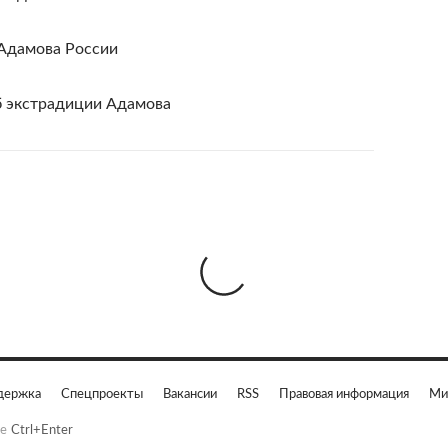
Адамова России
 экстрадиции Адамова
держка
Спецпроекты
Вакансии
RSS
Правовая информация
Ми
е
Ctrl+Enter