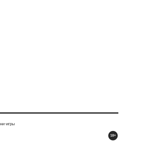
ни-игры
18+