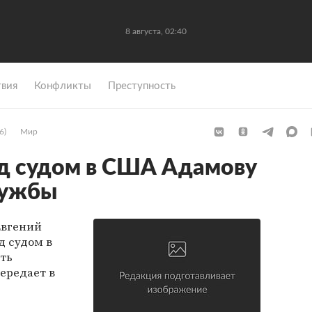
8 августа, 02:40
вия
Конфликты
Преступность
6)
Мир
д судом в США Адамову
лужбы
Евгений
д судом в
ть
ередает в