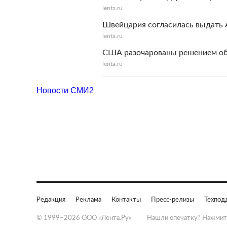
lenta.ru
Швейцария согласилась выдать 
lenta.ru
США разочарованы решением об
lenta.ru
Новости СМИ2
Редакция
Реклама
Контакты
Пресс-релизы
Техпод
© 1999–2026 ООО «Лента.Ру»
Нашли опечатку? Нажмит