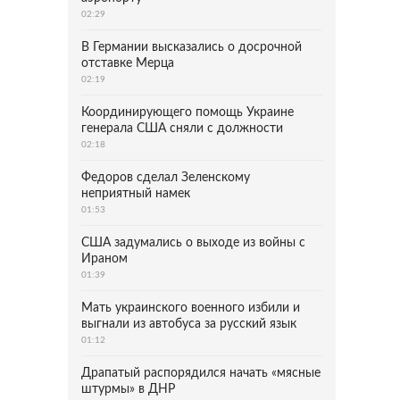
02:29
В Германии высказались о досрочной
отставке Мерца
02:19
Координирующего помощь Украине
генерала США сняли с должности
02:18
Федоров сделал Зеленскому
неприятный намек
01:53
США задумались о выходе из войны с
Ираном
01:39
Мать украинского военного избили и
выгнали из автобуса за русский язык
01:12
Драпатый распорядился начать «мясные
штурмы» в ДНР