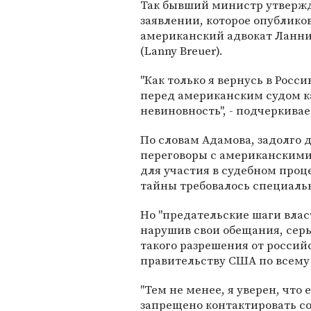
Так бывший министр утвержд
заявлении, которое опубликов
американский адвокат Ланни
(Lanny Breuer).
"Как только я вернусь в Росс
перед американским судом ка
невиновность", - подчеркивае
По словам Адамова, задолго д
переговоры с американскими 
для участия в судебном проц
тайны требовалось специаль
Но "предательские шаги влас
нарушив свои обещания, сер
такого разрешения от россий
правительству США по всему 
"Тем не менее, я уверен, чт
запрещено контактировать со