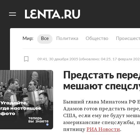
11
A
Мир
Все
Политика
Общество
Происшест
09:41, 30 декабря 2005
(обновлено: 04:25, 17 февраля 202
Предстать пере
мешают спецс
Бывший глава Минатома РФ 
Угадайте,
Адамов готов предстать пере
где настоящее
фото
США, если ему не будут меша
американские спецслужбы, п
пятницу
РИА Новости
.