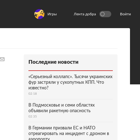
Игры
Лента добра
Войти
Последние новости
«Серьезный коллапс». Тысячи украинских
фур застряли у сухопутных КПП. Что
известно?
02:18
В Подмосковье и семи областях
объявили ракетную опасность
02:35
В Германии призвали ЕС и НАТО
отреагировать на инцидент с дроном в
аэропорту