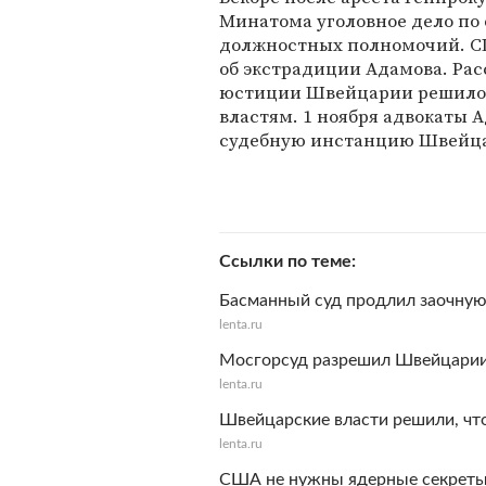
Минатома уголовное дело по
должностных полномочий. С
об экстрадиции Адамова. Рас
юстиции Швейцарии решило 
властям. 1 ноября адвокаты
судебную инстанцию Швейцар
Ссылки по теме
Басманный суд продлил заочную
lenta.ru
Мосгорсуд разрешил Швейцарии
lenta.ru
Швейцарские власти решили, чт
lenta.ru
США не нужны ядерные секрет