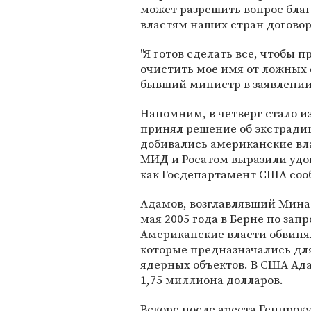
может разрешить вопрос бла
властям наших стран договори
"Я готов сделать все, чтобы
очистить мое имя от ложных 
бывший министр в заявлении
Напомним, в четверг стало и
принял решение об экстрадиц
добивались американские вла
МИД и Росатом выразили удов
как Госдепартамент США соо
Адамов, возглавлявший Минат
мая 2005 года в Берне по за
Американские власти обвиня
которые предназначались дл
ядерных объектов. В США Ада
1,75 миллиона долларов.
Вскоре после ареста Генпроку