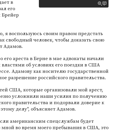
ает в
ал его
 Брейер
ию, я воспользуюсь своим правом предстать
к свободный человек, чтобы доказать свою
т Адамов.
о его ареста в Берне в мае адвокаты начали
властями об условиях его поездки в США
ессе. Адамову как носителю государственной
ное разрешение российского правительства.
тей США, которые организовали мой арест,
ьезно усложнили наши усилия по получению
ского правительства и подорвали доверие к
этому делу", объясняет Адамов.
о если американским спецслужбам будет
 мной во время моего пребывания в США, это