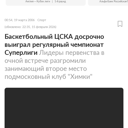
Англия — Кубок лиги
|
1-й раунд
Альфа-Банк Российская 
00:54, 19 марта 2006
Спорт
(обновлено: 22:35, 15 февраля 2026)
Баскетбольный ЦСКА досрочно
выиграл регулярный чемпионат
Суперлиги
Лидеры первенства в
очной встрече разгромили
занимающий второе место
подмосковный клуб "Химки"