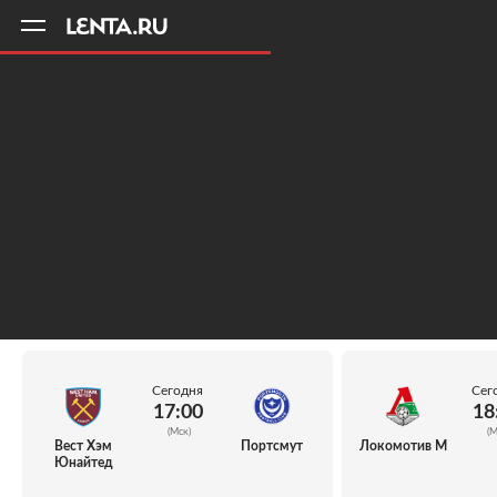
11
A
Сегодня
Сег
17:00
18
(Мск)
(М
Вест Хэм
Портсмут
Локомотив М
Юнайтед