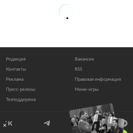
Редакция
Вакансии
Контакты
RSS
Реклама
Правовая информация
Пресс-релизы
Мини-игры
Техподдержка