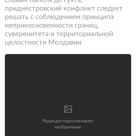
приднестровский конфликт следует
решать с соблюдением принципа
неприкосновенности границ,
суверенитета и территориальной
целостности Молдавии