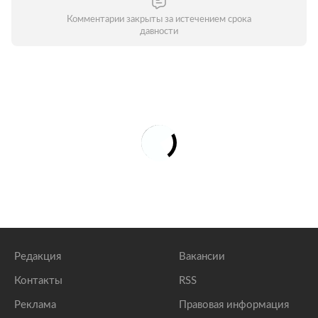
Комментарии закрыты за истечением срока
давности
Редакция
Вакансии
Контакты
RSS
Реклама
Правовая информация