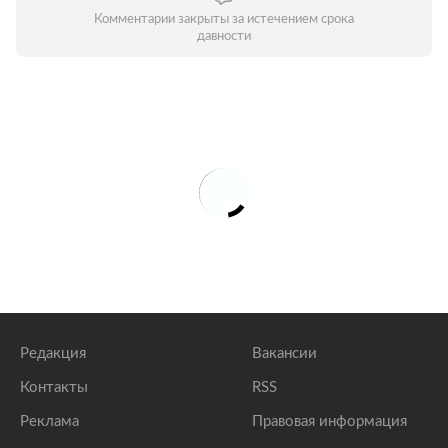
Комментарии закрыты за истечением срока
давности
Редакция
Вакансии
Контакты
RSS
Реклама
Правовая информация